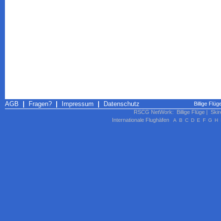
AGB
|
Fragen?
|
Impressum
|
Datenschutz
Billige Flü
RSCG NetWork
:
Billige Flüge
|
Skir
Internationale Flughäfen
A
B
C
D
E
F
G
H