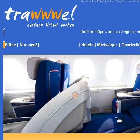
Buchen Sie Billigflüge Los Angeles nach Lond
Direkte Flüge von Los Angeles na
Flüge
|
Nur weg!
|
Last-Minute Reisen
|
Hotels
|
Mietwagen
|
Charterfl