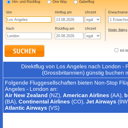
Hin- und Rückflug
One Way
Gabelflug
Von
Hinflug am
Uhrzeit
Erwachsene
Nach
Rückflug am
Uhrzeit
Kinder, Babys
Ich b
Direktflug von Los Angeles nach London -
(Grossbritannien) günstig buchen 
Folgende Fluggesellschaften bieten Non-Stop Flü
Angeles - London an:
Air New Zealand
(NZ),
American Airlines
(AA),
b
(BA),
Continental Airlines
(CO),
Jet Airways
(9W
Atlantic Airways
(VS)