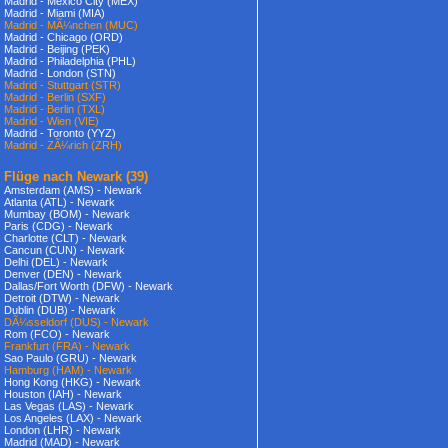
Madrid - Mexico City (MEX)
Madrid - Miami (MIA)
Madrid - MÃ¼nchen (MUC)
Madrid - Chicago (ORD)
Madrid - Beijing (PEK)
Madrid - Philadelphia (PHL)
Madrid - London (STN)
Madrid - Stuttgart (STR)
Madrid - Berlin (SXF)
Madrid - Berlin (TXL)
Madrid - Wien (VIE)
Madrid - Toronto (YYZ)
Madrid - ZÃ¼rich (ZRH)
Flüge nach Newark
(39)
Amsterdam (AMS) - Newark
Atlanta (ATL) - Newark
Mumbay (BOM) - Newark
Paris (CDG) - Newark
Charlotte (CLT) - Newark
Cancun (CUN) - Newark
Delhi (DEL) - Newark
Denver (DEN) - Newark
Dallas/Fort Worth (DFW) - Newark
Detroit (DTW) - Newark
Dublin (DUB) - Newark
DÃ¼sseldorf (DUS) - Newark
Rom (FCO) - Newark
Frankfurt (FRA) - Newark
Sao Paulo (GRU) - Newark
Hamburg (HAM) - Newark
Hong Kong (HKG) - Newark
Houston (IAH) - Newark
Las Vegas (LAS) - Newark
Los Angeles (LAX) - Newark
London (LHR) - Newark
Madrid (MAD) - Newark