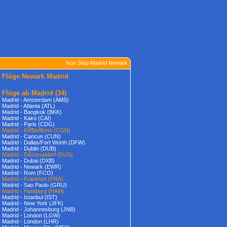
Non Stop Madrid Newark
Flüge Newark Madrid
Flüge ab Madrid
(34)
Madrid - Amsterdam (AMS)
Madrid - Atlanta (ATL)
Madrid - Bangkok (BKK)
Madrid - Kairo (CAI)
Madrid - Paris (CDG)
Madrid - KÃ¶ln/Bonn (CGN)
Madrid - Cancun (CUN)
Madrid - Dallas/Fort Worth (DFW)
Madrid - Dublin (DUB)
Madrid - DÃ¼sseldorf (DUS)
Madrid - Dubai (DXB)
Madrid - Newark (EWR)
Madrid - Rom (FCO)
Madrid - Frankfurt (FRA)
Madrid - Sao Paulo (GRU)
Madrid - Hamburg (HAM)
Madrid - Istanbul (IST)
Madrid - New York (JFK)
Madrid - Johannesburg (JNB)
Madrid - London (LGW)
Madrid - London (LHR)