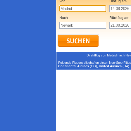
Von
Hinflug am
Nach
Rückflug am
Direktflug von Madrid nach N
Folgende Fluggesellschaften bieten Non-Stop Flüge
Continental Airlines
(CO),
United Airlines
(UA)