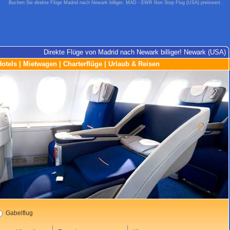
Buchen Sie direkte Flüge Madrid nach Newark billiger. MAD - EWR Non Stop Flug (USA) preiswert.
Direkte Flüge von Madrid nach Newark billiger! Newark (USA)
Hotels
|
Mietwagen
|
Charterflüge
|
Urlaub & Reisen
Gabelflug