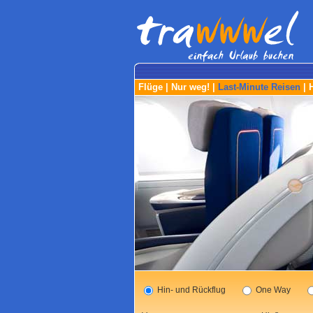
Flüge
|
Nur weg!
|
Last-Minute Reisen
|
Hin- und Rückflug
One Way