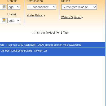
Uhrzeit
Erwachsene
Klasse
Uhrzeit
Kinder, Babys
»
Weitere Optionen
»
Ich bin flexibel (+/- 1 Tag)
ewark - Flug von MAD nach EWR (USA) günstig buchen mit trawwwel.de
 auf der Flugstrecke Madrid - Newark an: