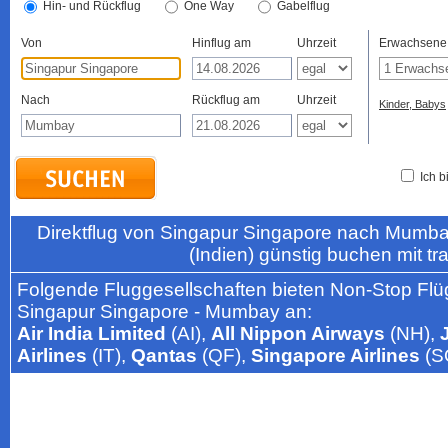
Hin- und Rückflug
One Way
Gabelflug
Von
Hinflug am
Uhrzeit
Erwachsene
Nach
Rückflug am
Uhrzeit
Kinder, Babys
Ich b
Direktflug von Singapur Singapore nach Mumb
(Indien) günstig buchen mit t
Folgende Fluggesellschaften bieten Non-Stop Flü
Singapur Singapore - Mumbay an:
Air India Limited
(AI),
All Nippon Airways
(NH),
Airlines
(IT),
Qantas
(QF),
Singapore Airlines
(S