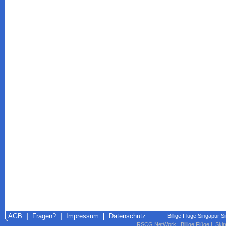
AGB
|
Fragen?
|
Impressum
|
Datenschutz
Billige Flüge Singapur S
RSCG NetWork
:
Billige Flüge
|
Skir