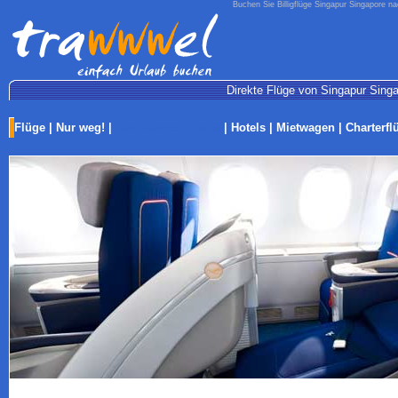
Buchen Sie Billigflüge Singapur Singapore n
Direkte Flüge von Singapur Sing
Flüge
|
Nur weg!
|
Last-Minute Reisen
|
Hotels
|
Mietwagen
|
Charterfl