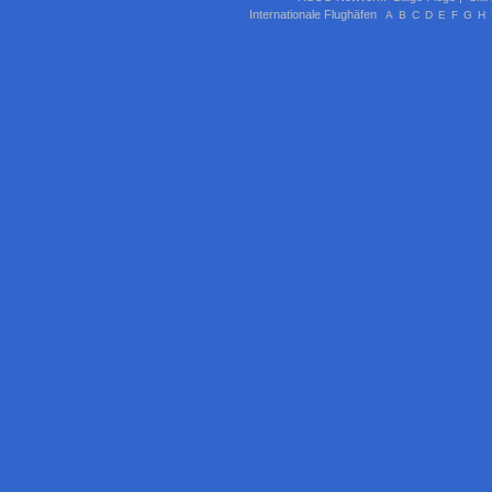
Internationale Flughäfen
A
B
C
D
E
F
G
H