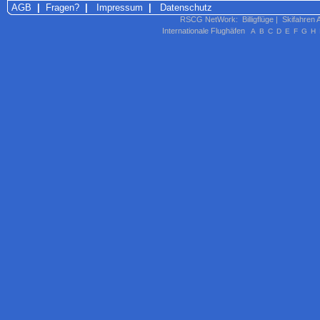
AGB
|
Fragen?
|
Impressum
|
Datenschutz
RSCG NetWork
:
Billigflüge
|
Skifahren 
Internationale Flughäfen
A
B
C
D
E
F
G
H