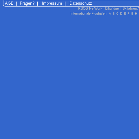
AGB
|
Fragen?
|
Impressum
|
Datenschutz
RSCG NetWork
:
Billigflüge
|
Skifahren 
Internationale Flughäfen
A
B
C
D
E
F
G
H