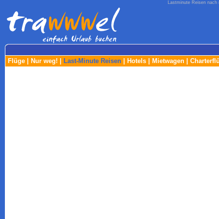
Lastminute Reisen nach m
Flüge
|
Nur weg!
|
Last-Minute Reisen
|
Hotels
|
Mietwagen
|
Charterfl