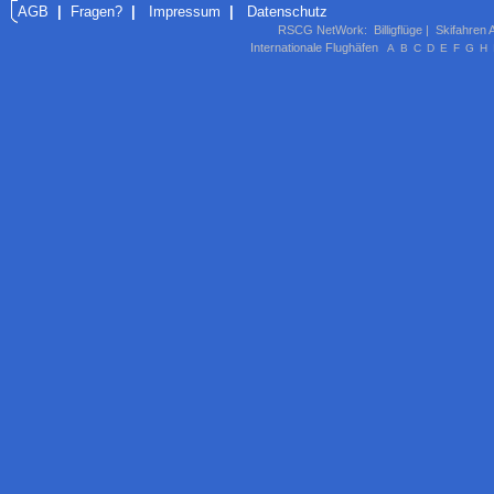
AGB
|
Fragen?
|
Impressum
|
Datenschutz
RSCG NetWork
:
Billigflüge
|
Skifahren 
Internationale Flughäfen
A
B
C
D
E
F
G
H