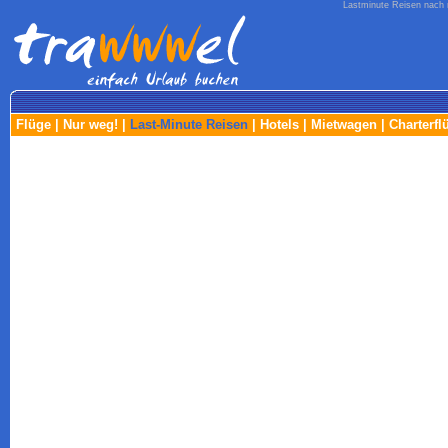
Lastminute Reisen nach m
Flüge
|
Nur weg!
|
Last-Minute Reisen
|
Hotels
|
Mietwagen
|
Charterfl