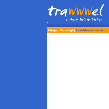
Flüge
|
Nur weg!
|
Last-Minute Reisen
|