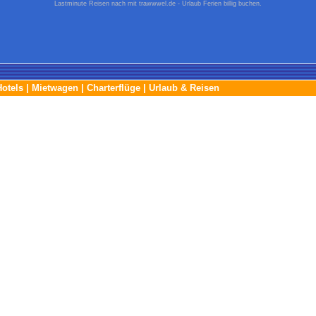
Lastminute Reisen nach mit trawwwel.de - Urlaub Ferien billig buchen.
Hotels
|
Mietwagen
|
Charterflüge
|
Urlaub & Reisen