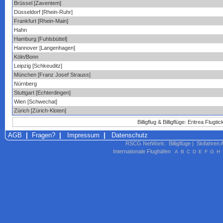
Brüssel [Zaventem]
Düsseldorf [Rhein-Ruhr]
Frankfurt [Rhein-Main]
Hahn
Hamburg [Fuhlsbüttel]
Hannover [Langenhagen]
Köln/Bonn
Leipzig [Schkeuditz]
München [Franz Josef Strauss]
Nürnberg
Stuttgart [Echterdingen]
Wien [Schwechat]
Zürich [Zürich-Kloten]
Billigflug & Billigflüge: Eritrea Flu
AGB
|
Fragen?
|
Impressum
|
Datenschutz
RSCG NetWork
:
Billigflüge
|
Skifahren 
Internationale Flughäfen
A
B
C
D
E
F
G
H