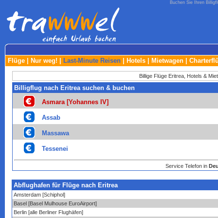
Buchen Sie Ihren Billigfl
Flüge
|
Nur weg!
|
Last-Minute Reisen
|
Hotels
|
Mietwagen
|
Charterfl
Billige Flüge Eritrea, Hotels & M
Billigflug nach Eritrea suchen & buchen
Asmara [Yohannes IV]
Assab
Massawa
Tessenei
Service Telefon in
Deu
Abflughafen für Flüge nach Eritrea
Amsterdam [Schiphol]
Basel [Basel Mulhouse EuroAirport]
Berlin [alle Berliner Flughäfen]