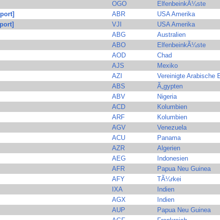
OGO
ElfenbeinkÃ¼ste
port]
ABR
USA Amerika
port]
VJI
USA Amerika
ABG
Australien
ABO
ElfenbeinkÃ¼ste
AOD
Chad
AJS
Mexiko
AZI
Vereinigte Arabische 
ABS
Ã„gypten
ABV
Nigeria
ACD
Kolumbien
ARF
Kolumbien
AGV
Venezuela
ACU
Panama
AZR
Algerien
AEG
Indonesien
AFR
Papua Neu Guinea
AFY
TÃ¼rkei
IXA
Indien
AGX
Indien
AUP
Papua Neu Guinea