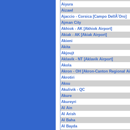
Aiyura
Aizawl
Ajaccio - Corsica [Campo DellÂ´Oro]
Ajman City
Akhiok - AK [Akhiok Airport]
Akiak - AK [Akiak Airport]
Akieni
Akita
Akjoujt
Aklavik - NT [Aklavik Airport]
Akola
Akron - OH [Akron-Canton Regional Ai
Akrotiri
Aksu
Akulivik - QC
Akure
Akureyri
Al Ain
Al Arish
Al Baha
Al Bayda