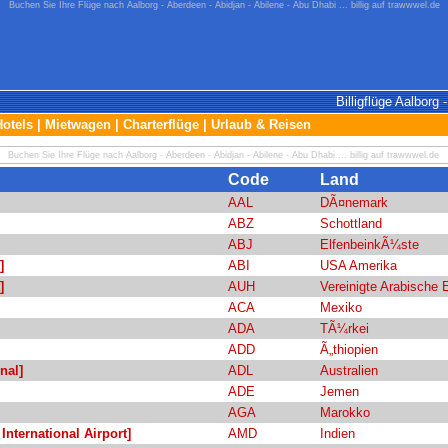
Buchen Sie Ihre Flüge nach Aalborg - Aberdeen - Abidjan - Abilene - Abu Dhabi ... billig auf trawwwel.de
Billigflüge Aalborg 
Hotels
|
Mietwagen
|
Charterflüge
|
Urlaub & Reisen
Buchen Sie Ihre Flüge nach Aalborg - Aberdeen - Abidjan - Abilene - Abu Dhabi ... billig auf trawwwel.de
Code
Land
AAL
DÃ¤nemark
ABZ
Schottland
ABJ
ElfenbeinkÃ¼ste
]
ABI
USA Amerika
]
AUH
Vereinigte Arabische 
ACA
Mexiko
ADA
TÃ¼rkei
ADD
Ã„thiopien
nal]
ADL
Australien
ADE
Jemen
AGA
Marokko
nternational Airport]
AMD
Indien