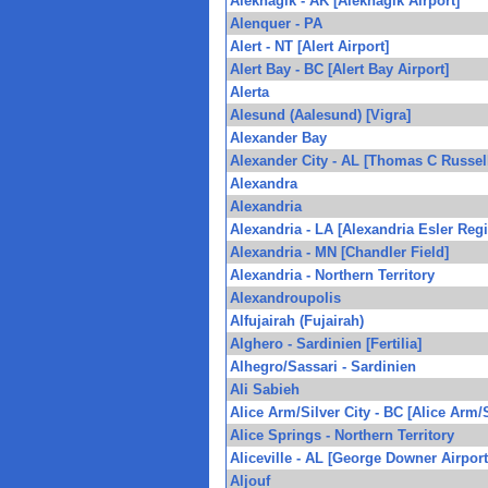
Aleknagik - AK [Aleknagik Airport]
Alenquer - PA
Alert - NT [Alert Airport]
Alert Bay - BC [Alert Bay Airport]
Alerta
Alesund (Aalesund) [Vigra]
Alexander Bay
Alexander City - AL [Thomas C Russell
Alexandra
Alexandria
Alexandria - LA [Alexandria Esler Regi
Alexandria - MN [Chandler Field]
Alexandria - Northern Territory
Alexandroupolis
Alfujairah (Fujairah)
Alghero - Sardinien [Fertilia]
Alhegro/Sassari - Sardinien
Ali Sabieh
Alice Arm/Silver City - BC [Alice Arm/
Alice Springs - Northern Territory
Aliceville - AL [George Downer Airport
Aljouf