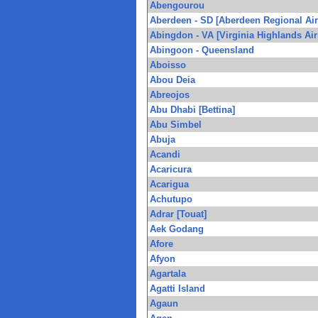
Abengourou
Aberdeen - SD [Aberdeen Regional Air
Abingdon - VA [Virginia Highlands Air
Abingoon - Queensland
Aboisso
Abou Deia
Abreojos
Abu Dhabi [Bettina]
Abu Simbel
Abuja
Acandi
Acaricura
Acarigua
Achutupo
Adrar [Touat]
Aek Godang
Afore
Afyon
Agartala
Agatti Island
Agaun