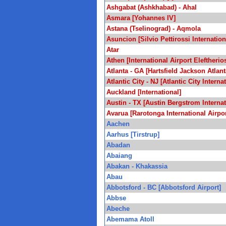
Ashgabat (Ashkhabad) - Ahal
Asmara [Yohannes IV]
Astana (Tselinograd) - Aqmola
Asuncion [Silvio Pettirossi Internation
Atar
Athen [International Airport Eleftherio
Atlanta - GA [Hartsfield Jackson Atlant
Atlantic City - NJ [Atlantic City Interna
Auckland [International]
Austin - TX [Austin Bergstrom Internat
Avarua [Rarotonga International Airpor
Aachen
Aarhus [Tirstrup]
Abadan
Abaiang
Abakan - Khakassia
Abau
Abbotsford - BC [Abbotsford Airport]
Abbse
Abeche
Abemama Atoll