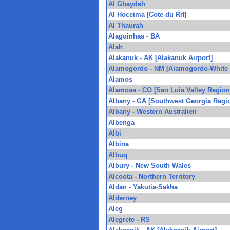
Al Ghaydah
Al Hoceima [Cote du Rif]
Al Thaurah
Alagoinhas - BA
Alah
Alakanuk - AK [Alakanuk Airport]
Alamogordo - NM [Alamogordo-White S
Alamos
Alamosa - CO [San Luis Valley Region
Albany - GA [Southwest Georgia Regio
Albany - Western Australien
Albenga
Albi
Albina
Albuq
Albury - New South Wales
Alcoota - Northern Territory
Aldan - Yakutia-Sakha
Alderney
Aleg
Alegrete - RS