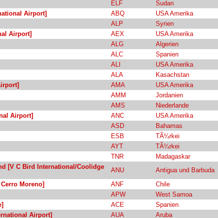
ELF
Sudan
tional Airport]
ABQ
USA Amerika
ALP
Syrien
al Airport]
AEX
USA Amerika
ALG
Algerien
ALC
Spanien
ALI
USA Amerika
ALA
Kasachstan
irport]
AMA
USA Amerika
AMM
Jordanien
AMS
Niederlande
al Airport]
ANC
USA Amerika
ASD
Bahamas
ESB
TÃ¼rkei
AYT
TÃ¼rkei
TNR
Madagaskar
nd [V C Bird International/Coolidge
ANU
Antigua und Barbuda
l Cerro Moreno]
ANF
Chile
APW
West Samoa
e]
ACE
Spanien
rnational Airport]
AUA
Aruba