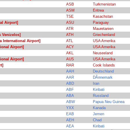
ASB
Turkmenistan
ASM
Eritrea
TSE
Kasachstan
al Airport]
ASU
Paraguay
ATR
Mauretanien
s Venizelos]
ATH
Griechenland
a International Airport]
ATL
USA Amerika
tional Airport]
ACY
USA Amerika
AKL
Neuseeland
ional Airport]
AUS
USA Amerika
t]
RAR
Cook Islands
AAH
Deutschland
AAR
DÃ¤nemark
ABD
Iran
ABF
Kiribati
ABA
Russland
ABW
Papua Neu Guinea
YXX
Kanada
EAB
Jemen
AEH
Chad
AEA
Kiribati