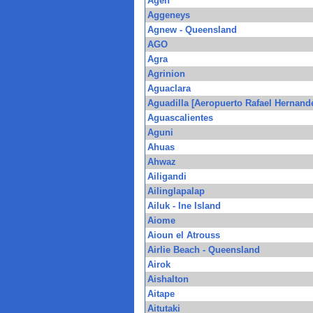
Agen
Aggeneys
Agnew - Queensland
AGO
Agra
Agrinion
Aguaclara
Aguadilla [Aeropuerto Rafael Hernand
Aguascalientes
Aguni
Ahuas
Ahwaz
Ailigandi
Ailinglapalap
Ailuk - Ine Island
Aiome
Aioun el Atrouss
Airlie Beach - Queensland
Airok
Aishalton
Aitape
Aitutaki