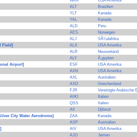
WKK
USA Amerika
ALT
Brasilien
YLT
Kanada
YAL
Kanada
ALD
Peru
AES
Norwegen
ALJ
SÃ¼dafrika
 Field]
ALX
USA Amerika
ALR
Neuseeland
ALY
Ã„gypten
onal Airport]
ESF
USA Amerika
AXN
USA Amerika
AXL
Australien
AXD
Griechenland
FJR
Vereinigte Arabische 
AHO
Italien
QSS
Italien
AII
Djibouti
Silver City Water Aerodrome]
ZAA
Kanada
ASP
Australien
]
AIV
USA Amerika
AJO
Jemen