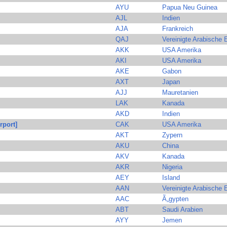
AYU
Papua Neu Guinea
AJL
Indien
AJA
Frankreich
QAJ
Vereinigte Arabische 
AKK
USA Amerika
AKI
USA Amerika
AKE
Gabon
AXT
Japan
AJJ
Mauretanien
LAK
Kanada
AKD
Indien
rport]
CAK
USA Amerika
AKT
Zypern
AKU
China
AKV
Kanada
AKR
Nigeria
AEY
Island
AAN
Vereinigte Arabische 
AAC
Ã„gypten
ABT
Saudi Arabien
AYY
Jemen