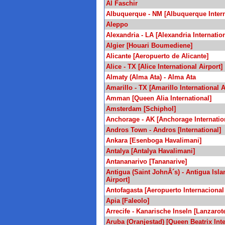
Al Faschir
Albuquerque - NM [Albuquerque Interna
Aleppo
Alexandria - LA [Alexandria Internation
Algier [Houari Boumediene]
Alicante [Aeropuerto de Alicante]
Alice - TX [Alice International Airport]
Almaty (Alma Ata) - Alma Ata
Amarillo - TX [Amarillo International A
Amman [Queen Alia International]
Amsterdam [Schiphol]
Anchorage - AK [Anchorage Internation
Andros Town - Andros [International]
Ankara [Esenboga Havalimani]
Antalya [Antalya Havalimani]
Antananarivo [Tananarive]
Antigua (Saint JohnÂ´s) - Antigua Isla
Airport]
Antofagasta [Aeropuerto Internaciona
Apia [Faleolo]
Arrecife - Kanarische Inseln [Lanzarot
Aruba (Oranjestad) [Queen Beatrix Inte