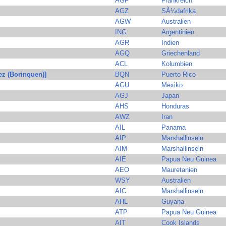
AGF
Frankreich
AGZ
SÃ¼dafrika
AGW
Australien
ING
Argentinien
AGR
Indien
AGQ
Griechenland
ACL
Kolumbien
ez (Borinquen)]
BQN
Puerto Rico
AGU
Mexiko
AGJ
Japan
AHS
Honduras
AWZ
Iran
AIL
Panama
AIP
Marshallinseln
AIM
Marshallinseln
AIE
Papua Neu Guinea
AEO
Mauretanien
WSY
Australien
AIC
Marshallinseln
AHL
Guyana
ATP
Papua Neu Guinea
AIT
Cook Islands