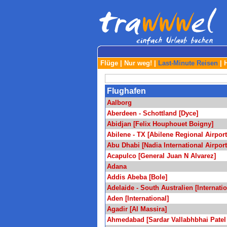
Flüge
|
Nur weg!
|
Last-Minute Reisen
|
Flughafen
Aalborg
Aberdeen - Schottland [Dyce]
Abidjan [Felix Houphouet Boigny]
Abilene - TX [Abilene Regional Airport
Abu Dhabi [Nadia International Airport
Acapulco [General Juan N Alvarez]
Adana
Addis Abeba [Bole]
Adelaide - South Australien [Internatio
Aden [International]
Agadir [Al Massira]
Ahmedabad [Sardar Vallabhbhai Patel I