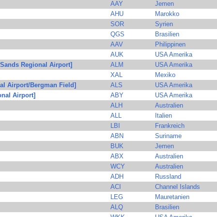
AAY
Jemen
AHU
Marokko
SOR
Syrien
QGS
Brasilien
AAV
Philippinen
AUK
USA Amerika
ands Regional Airport]
ALM
USA Amerika
XAL
Mexiko
al Airport/Bergman Field]
ALS
USA Amerika
nal Airport]
ABY
USA Amerika
ALH
Australien
ALL
Italien
LBI
Frankreich
ABN
Suriname
BUK
Jemen
ABX
Australien
WCY
Australien
ADH
Russland
ACI
Channel Islands
LEG
Mauretanien
ALQ
Brasilien