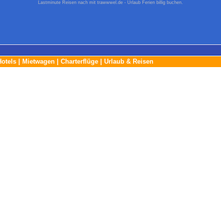
Lastminute Reisen nach mit trawwwel.de - Urlaub Ferien billig buchen.
Hotels
|
Mietwagen
|
Charterflüge
|
Urlaub & Reisen