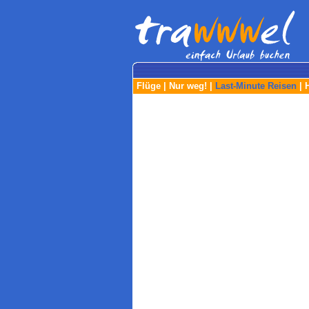
Flüge
|
Nur weg!
|
Last-Minute Reisen
|