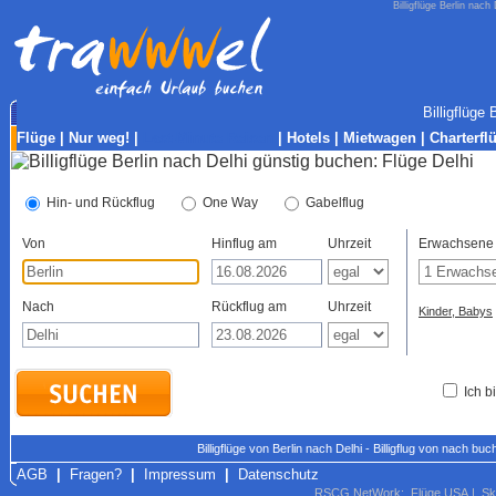
Billigflüge Berlin nach
Billigflüge
Flüge
|
Nur weg!
|
Last-Minute Reisen
|
Hotels
|
Mietwagen
|
Charterfl
Hin- und Rückflug
One Way
Gabelflug
Von
Hinflug am
Uhrzeit
Erwachsene
Nach
Rückflug am
Uhrzeit
Kinder, Babys
Ich b
Billigflüge von Berlin nach Delhi - Billigflug von nach b
AGB
|
Fragen?
|
Impressum
|
Datenschutz
RSCG NetWork
:
Flüge USA
|
Sk