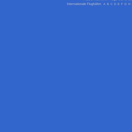
Internationale Flughäfen
A
B
C
D
E
F
G
H