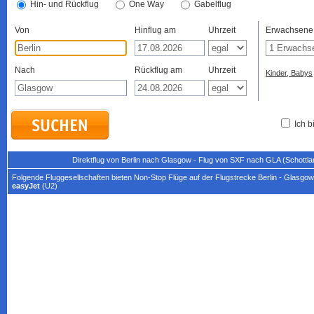
Hin- und Rückflug
One Way
Gabelflug
Von
Hinflug am
Uhrzeit
Erwachsene
Nach
Rückflug am
Uhrzeit
Kinder, Babys
Ich b
Direktflug von Berlin nach Glasgow - Flug von SXF nach GLA (Schottla
Folgende Fluggesellschaften bieten Non-Stop Flüge auf der Flugstrecke Berlin - Glasgow
easyJet
(U2)