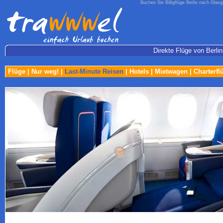
Buchen Sie Billigflüge Berlin nach Glas
Direkte Flüge von Berli
Flüge
|
Nur weg!
|
Last-Minute Reisen
|
Hotels
|
Mietwagen
|
Charterfl