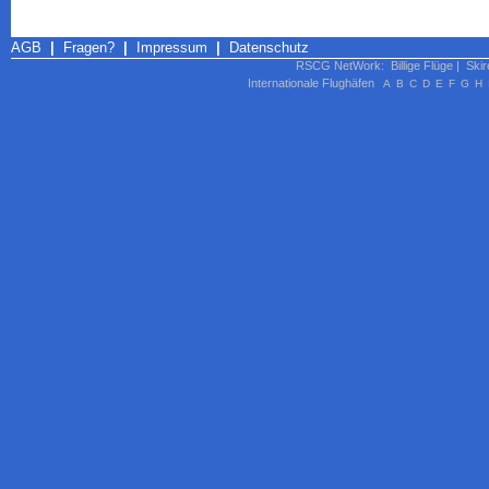
AGB
|
Fragen?
|
Impressum
|
Datenschutz
RSCG NetWork
:
Billige Flüge
|
Skir
Internationale Flughäfen
A
B
C
D
E
F
G
H