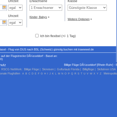
Uhrzeit
Erwachsene
Klasse
Uhrzeit
Kinder, Babys
»
Weitere Optionen
»
Ich bin flexibel (+/- 1 Tag)
Basel - Flug von DUS nach BSL (Schweiz) günstig buchen mit trawwwel.de
 auf der Flugstrecke DÃ¼sseldorf - Basel an:
X)
hutz
Billige Flüge DÃ¼sseldorf [Rhein-Ruhr] - 
RSCG NetWork
:
Billige Flüge
|
Skireisen
|
Golfurlaub Florida
|
Billigflüge
|
Skifahren USA
ionale Flughäfen
Metropolit
A
B
C
D
E
F
G
H
I
J
K
L
M
N
O
P
Q
R
S
T
U
V
W
X
Y
Z