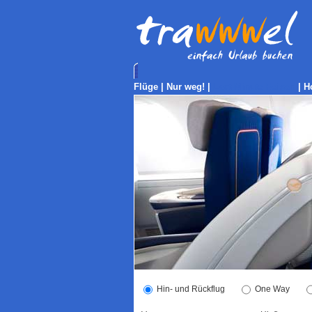
Flüge
|
Nur weg!
|
Last-Minute Reisen
|
H
Hin- und Rückflug
One Way