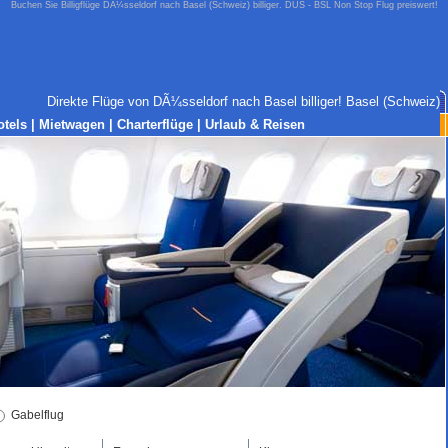
Buchen Sie Billigflüge DÃ¼sseldorf nach Basel (Schweiz) billiger. DUS - BSL Non Stop Flug preiswert!
Direkte Flüge von DÃ¼sseldorf nach Basel billiger! Basel (Schweiz)
otels
|
Mietwagen
|
Charterflüge
|
Urlaub & Reisen
Gabelflug