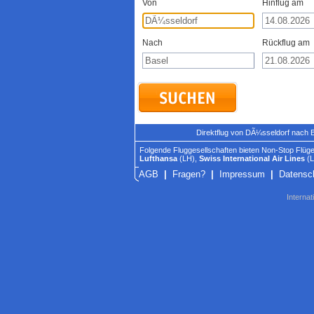
Von
Hinflug am
Nach
Rückflug am
Direktflug von DÃ¼sseldorf nach 
Folgende Fluggesellschaften bieten Non-Stop Flüge
Lufthansa
(LH),
Swiss International Air Lines
(L
AGB
|
Fragen?
|
Impressum
|
Datensc
Internat