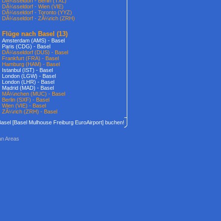
DÃ¼sseldorf - Berlin (TXL)
DÃ¼sseldorf - Wien (VIE)
DÃ¼sseldorf - Toronto (YYZ)
DÃ¼sseldorf - ZÃ¼rich (ZRH)
Flüge nach Basel
(13)
Amsterdam (AMS) - Basel
Paris (CDG) - Basel
DÃ¼sseldorf (DUS) - Basel
Frankfurt (FRA) - Basel
Hamburg (HAM) - Basel
Istanbul (IST) - Basel
London (LGW) - Basel
London (LHR) - Basel
Madrid (MAD) - Basel
MÃ¼nchen (MUC) - Basel
Berlin (SXF) - Basel
Wien (VIE) - Basel
ZÃ¼rich (ZRH) - Basel
Basel [Basel Mulhouse Freiburg EuroAirport] buchen!
an Areas