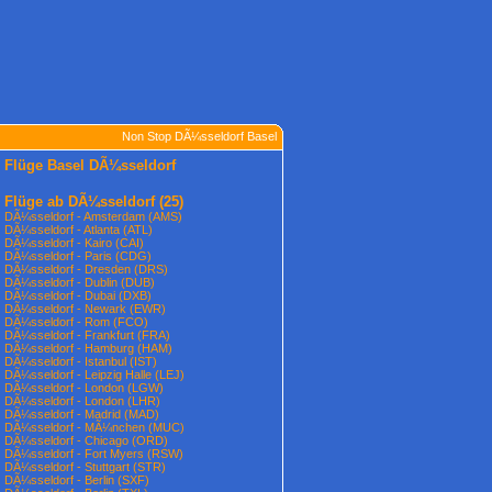
Non Stop DÃ¼sseldorf Basel
Flüge Basel DÃ¼sseldorf
Flüge ab DÃ¼sseldorf
(25)
DÃ¼sseldorf - Amsterdam (AMS)
DÃ¼sseldorf - Atlanta (ATL)
DÃ¼sseldorf - Kairo (CAI)
DÃ¼sseldorf - Paris (CDG)
DÃ¼sseldorf - Dresden (DRS)
DÃ¼sseldorf - Dublin (DUB)
DÃ¼sseldorf - Dubai (DXB)
DÃ¼sseldorf - Newark (EWR)
DÃ¼sseldorf - Rom (FCO)
DÃ¼sseldorf - Frankfurt (FRA)
DÃ¼sseldorf - Hamburg (HAM)
DÃ¼sseldorf - Istanbul (IST)
DÃ¼sseldorf - Leipzig Halle (LEJ)
DÃ¼sseldorf - London (LGW)
DÃ¼sseldorf - London (LHR)
DÃ¼sseldorf - Madrid (MAD)
DÃ¼sseldorf - MÃ¼nchen (MUC)
DÃ¼sseldorf - Chicago (ORD)
DÃ¼sseldorf - Fort Myers (RSW)
DÃ¼sseldorf - Stuttgart (STR)
DÃ¼sseldorf - Berlin (SXF)