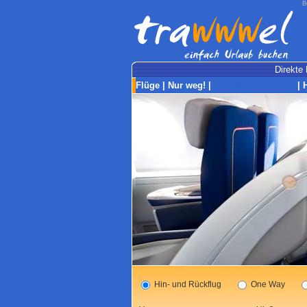
B
Direkte 
Flüge
|
Nur weg!
|
Last-Minute Reisen
|
Hin- und Rückflug
One Way