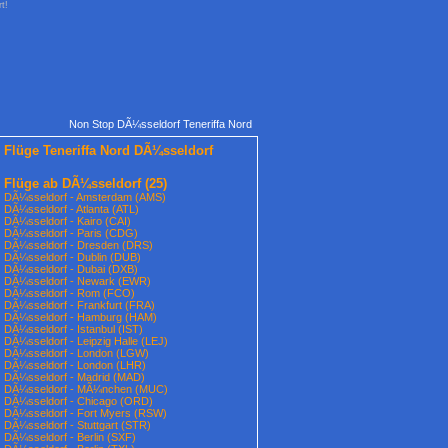
t!
Non Stop DÃ¼sseldorf Teneriffa Nord
Flüge Teneriffa Nord DÃ¼sseldorf
Flüge ab DÃ¼sseldorf
(25)
DÃ¼sseldorf - Amsterdam (AMS)
DÃ¼sseldorf - Atlanta (ATL)
DÃ¼sseldorf - Kairo (CAI)
DÃ¼sseldorf - Paris (CDG)
DÃ¼sseldorf - Dresden (DRS)
DÃ¼sseldorf - Dublin (DUB)
DÃ¼sseldorf - Dubai (DXB)
DÃ¼sseldorf - Newark (EWR)
DÃ¼sseldorf - Rom (FCO)
DÃ¼sseldorf - Frankfurt (FRA)
DÃ¼sseldorf - Hamburg (HAM)
DÃ¼sseldorf - Istanbul (IST)
DÃ¼sseldorf - Leipzig Halle (LEJ)
DÃ¼sseldorf - London (LGW)
DÃ¼sseldorf - London (LHR)
DÃ¼sseldorf - Madrid (MAD)
DÃ¼sseldorf - MÃ¼nchen (MUC)
DÃ¼sseldorf - Chicago (ORD)
DÃ¼sseldorf - Fort Myers (RSW)
DÃ¼sseldorf - Stuttgart (STR)
DÃ¼sseldorf - Berlin (SXF)