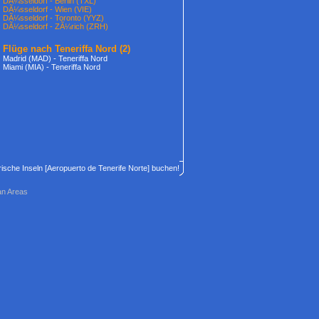
DÃ¼sseldorf - Berlin (TXL)
DÃ¼sseldorf - Wien (VIE)
DÃ¼sseldorf - Toronto (YYZ)
DÃ¼sseldorf - ZÃ¼rich (ZRH)
Flüge nach Teneriffa Nord
(2)
Madrid (MAD) - Teneriffa Nord
Miami (MIA) - Teneriffa Nord
rische Inseln [Aeropuerto de Tenerife Norte] buchen!
an Areas