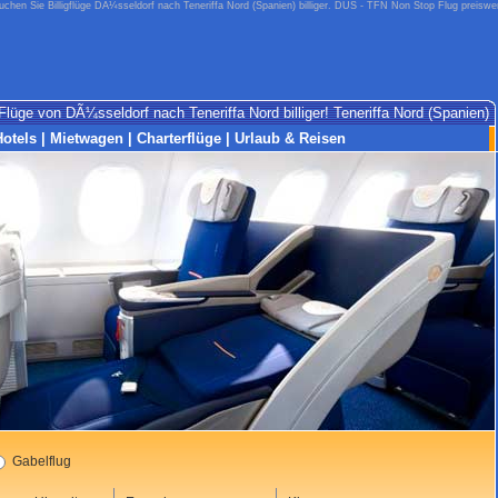
uchen Sie Billigflüge DÃ¼sseldorf nach Teneriffa Nord (Spanien) billiger. DUS - TFN Non Stop Flug preiswer
Flüge von DÃ¼sseldorf nach Teneriffa Nord billiger! Teneriffa Nord (Spanien)
Hotels
|
Mietwagen
|
Charterflüge
|
Urlaub & Reisen
Gabelflug