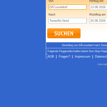
Von
Hinflug am
Nach
Rückflug am
Direktflug von DÃ¼sseldorf nach Tene
Folgende Fluggesellschaften bieten Non-Stop Flüge
AGB
|
Fragen?
|
Impressum
|
Datensc
Internat