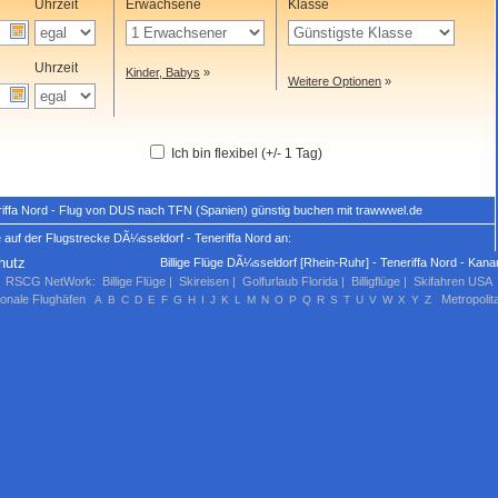
Uhrzeit
Erwachsene
Klasse
Uhrzeit
Kinder, Babys
»
Weitere Optionen
»
Ich bin flexibel (+/- 1 Tag)
riffa Nord - Flug von DUS nach TFN (Spanien) günstig buchen mit trawwwel.de
 auf der Flugstrecke DÃ¼sseldorf - Teneriffa Nord an:
hutz
Billige Flüge DÃ¼sseldorf [Rhein-Ruhr] - Teneriffa Nord - Kana
RSCG NetWork
:
Billige Flüge
|
Skireisen
|
Golfurlaub Florida
|
Billigflüge
|
Skifahren USA
ionale Flughäfen
Metropolit
A
B
C
D
E
F
G
H
I
J
K
L
M
N
O
P
Q
R
S
T
U
V
W
X
Y
Z