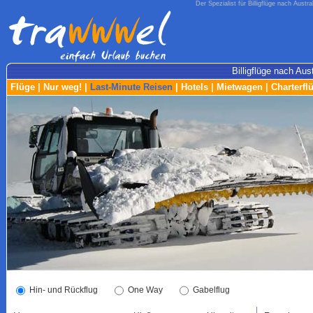
Der Spezialist für Billigflüge nach Austra
Billigflüge nach Aust
Flüge
|
Nur weg!
|
Last-Minute Reisen
|
Hotels
|
Mietwagen
|
Charterfl
Hin- und Rückflug
One Way
Gabelflug