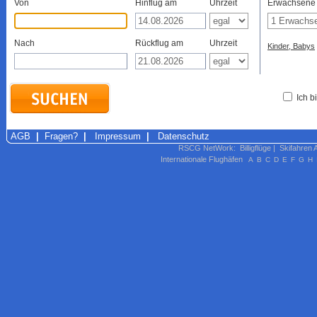
Von
Hinflug am
Uhrzeit
Erwachsene
Nach
Rückflug am
Uhrzeit
Kinder, Babys
Ich b
AGB
|
Fragen?
|
Impressum
|
Datenschutz
RSCG NetWork
:
Billigflüge
|
Skifahren 
Internationale Flughäfen
A
B
C
D
E
F
G
H