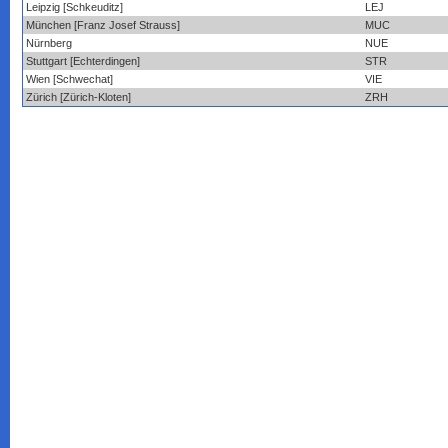
Leipzig [Schkeuditz]
LEJ
München [Franz Josef Strauss]
MUC
Nürnberg
NUE
Stuttgart [Echterdingen]
STR
Wien [Schwechat]
VIE
Zürich [Zürich-Kloten]
ZRH