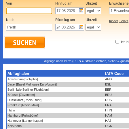
Von
Hinflug am
Uhrzeit
Erwachsene
Nach
Rückflug am
Uhrzeit
Kinder, Babys
Ich b
Billigflüge nach Perth (PER) Australien einfach, sicher & güns
Abflughafen
IATA Code
Amsterdam [Schiphol]
AMS
Basel [Basel Mulhouse EuroAirport]
BSL
Berlin [alle Berliner Flughäfen]
BER
Brüssel [Zaventem]
BRU
Düsseldorf [Rhein-Ruhr]
DUS
Frankfurt [Rhein-Main]
FRA
Hahn
HHN
Hamburg [Fuhlsbüttel]
HAM
Hannover [Langenhagen]
HAJ
Köln/Bonn
CGN