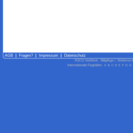
AGB
|
Fragen?
|
Impressum
|
Datenschutz
RSCG NetWork
:
Billigflüge
|
Skifahren 
Internationale Flughäfen
A
B
C
D
E
F
G
H