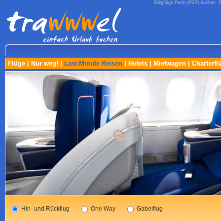
Billigflüge Perth (PER) buchen. Pr
Flüge
|
Nur weg!
|
Last-Minute Reisen
|
Hotels
|
Mietwagen
|
Charterfl
Hin- und Rückflug
One Way
Gabelflug