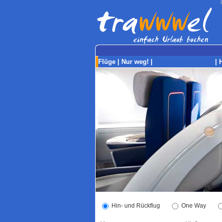
Flüge
|
Nur weg!
|
Last-Minute Reisen
|
Hin- und Rückflug
One Way