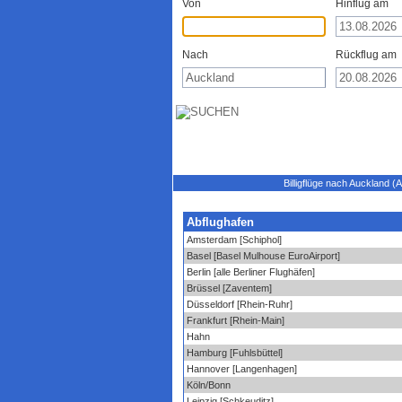
Von
Hinflug am
Nach
Rückflug am
Billigflüge nach Auckland 
Abflughafen
Amsterdam [Schiphol]
Basel [Basel Mulhouse EuroAirport]
Berlin [alle Berliner Flughäfen]
Brüssel [Zaventem]
Düsseldorf [Rhein-Ruhr]
Frankfurt [Rhein-Main]
Hahn
Hamburg [Fuhlsbüttel]
Hannover [Langenhagen]
Köln/Bonn
Leipzig [Schkeuditz]