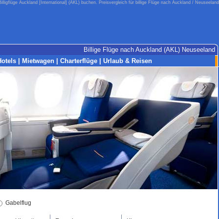
Billigflüge Auckland [International] (AKL) buchen. Preisvergleich für billige Flüge nach Auckland / Neuseeland
Billige Flüge nach Auckland (AKL) Neuseeland
Hotels
|
Mietwagen
|
Charterflüge
|
Urlaub & Reisen
Gabelflug