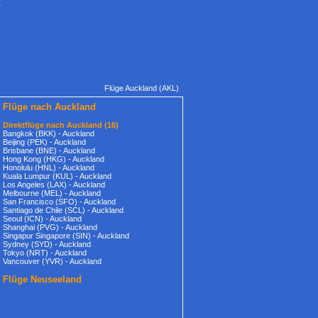
.
Flüge Auckland (AKL)
Flüge nach Auckland
Direktflüge nach Auckland (16)
Bangkok (BKK) - Auckland
Beijing (PEK) - Auckland
Brisbane (BNE) - Auckland
Hong Kong (HKG) - Auckland
Honolulu (HNL) - Auckland
Kuala Lumpur (KUL) - Auckland
Los Angeles (LAX) - Auckland
Melbourne (MEL) - Auckland
San Francisco (SFO) - Auckland
Santiago de Chile (SCL) - Auckland
Seoul (ICN) - Auckland
Shanghai (PVG) - Auckland
Singapur Singapore (SIN) - Auckland
Sydney (SYD) - Auckland
Tokyo (NRT) - Auckland
Vancouver (YVR) - Auckland
Flüge Neuseeland