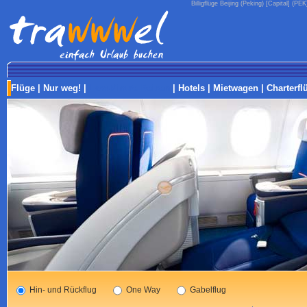
Billigflüge Beijing (Peking) [Capital] (PE
Flüge
|
Nur weg!
|
Last-Minute Reisen
|
Hotels
|
Mietwagen
|
Charterfl
Hin- und Rückflug
One Way
Gabelflug