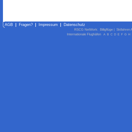
AGB
|
Fragen?
|
Impressum
|
Datenschutz
RSCG NetWork
:
Billigflüge
|
Skifahren 
Internationale Flughäfen
A
B
C
D
E
F
G
H