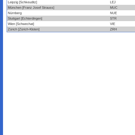
Leipzig [Schkeuditz]
LEJ
München [Franz Josef Strauss]
MUC
Nürnberg
NUE
Stuttgart [Echterdingen]
STR
Wien [Schwechat]
VIE
Zürich [Zürich-Kloten]
ZRH