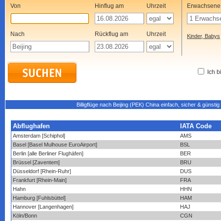
Von
Hinflug am
Uhrzeit
Erwachsene
Nach
Rückflug am
Uhrzeit
Kinder, Babys
Ich b
Billigflüge nach Beijing (PEK) China einfach, sicher & günsti
Abflughafen
IATA Code
Amsterdam [Schiphol]
AMS
Basel [Basel Mulhouse EuroAirport]
BSL
Berlin [alle Berliner Flughäfen]
BER
Brüssel [Zaventem]
BRU
Düsseldorf [Rhein-Ruhr]
DUS
Frankfurt [Rhein-Main]
FRA
Hahn
HHN
Hamburg [Fuhlsbüttel]
HAM
Hannover [Langenhagen]
HAJ
Köln/Bonn
CGN