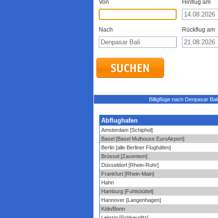
Von
Hinflug am
Nach
Rückflug am
Billigflüge nach Denpasar Bal
Abflughafen
Amsterdam [Schiphol]
Basel [Basel Mulhouse EuroAirport]
Berlin [alle Berliner Flughäfen]
Brüssel [Zaventem]
Düsseldorf [Rhein-Ruhr]
Frankfurt [Rhein-Main]
Hahn
Hamburg [Fuhlsbüttel]
Hannover [Langenhagen]
Köln/Bonn
Leipzig [Schkeuditz]