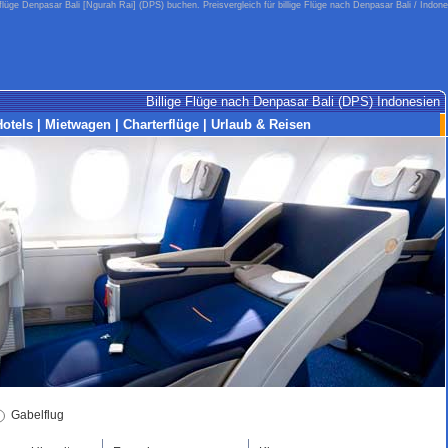
igflüge Denpasar Bali [Ngurah Rai] (DPS) buchen. Preisvergleich für billige Flüge nach Denpasar Bali / Indone
Billige Flüge nach Denpasar Bali (DPS) Indonesien
Hotels
|
Mietwagen
|
Charterflüge
|
Urlaub & Reisen
Gabelflug