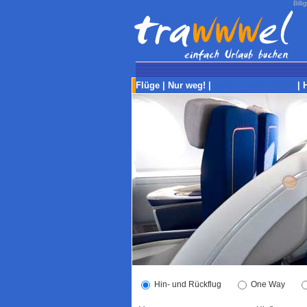
Bill
Flüge
|
Nur weg!
|
Last-Minute Reisen
|
Hin- und Rückflug
One Way