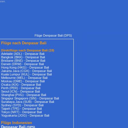
sien.
Flüge Denpasar Bali (DPS)
Flüge nach Denpasar Bali
Direktflüge nach Denpasar Bali (19)
Adelaide (ADL) - Denpasar Bali
Bangkok (BKK) - Denpasar Bali
Brisbane (BNE) - Denpasar Bali
Darwin (DRW) - Denpasar Bali
Hong Kong (HKG) - Denpasar Bali
Jakarta Java (CGK) - Denpasar Bali
Kuala Lumpur (KUL) - Denpasar Bali
Melbourne (MEL) - Denpasar Bali
Moskau (DME) - Denpasar Bali
Osaka (KIX) - Denpasar Bali
Perth (PER) - Denpasar Bali
Seoul (ICN) - Denpasar Bali
Shanghai (PVG) - Denpasar Bali
Singapur Singapore (SIN) - Denpasar Bali
Surabaya Java (SUB) - Denpasar Bali
Sydney (SYD) - Denpasar Bali
Taipeh (TPE) - Denpasar Bali
Tokyo (NRT) - Denpasar Bali
Yogyakarta (JOG) - Denpasar Bali
Flüge Indonesien
Denpasar Bali
(DPS)