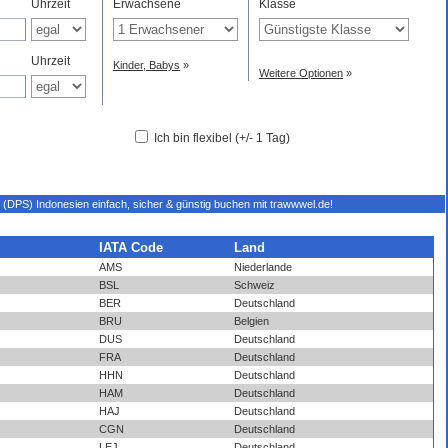
Uhrzeit
Erwachsene
Klasse
Uhrzeit
Kinder, Babys
»
Weitere Optionen
»
Ich bin flexibel (+/- 1 Tag)
i (DPS) Indonesien einfach, sicher & günstig buchen mit trawwwel.de!
IATA Code
Land
AMS
Niederlande
BSL
Schweiz
BER
Deutschland
BRU
Belgien
DUS
Deutschland
FRA
Deutschland
HHN
Deutschland
HAM
Deutschland
HAJ
Deutschland
CGN
Deutschland
LEJ
Deutschland