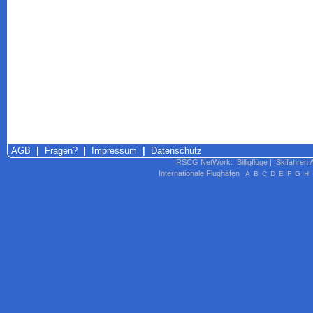
AGB
|
Fragen?
|
Impressum
|
Datenschutz
RSCG NetWork
:
Billigflüge
|
Skifahren 
Internationale Flughäfen
A
B
C
D
E
F
G
H