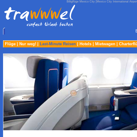
Billigflüge Mexico City [Mexico City International Airpo
Flüge
|
Nur weg!
|
Last-Minute Reisen
|
Hotels
|
Mietwagen
|
Charterfl