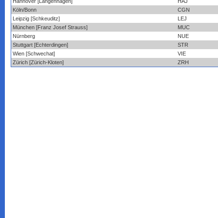
Hannover [Langenhagen]
HAJ
Köln/Bonn
CGN
Leipzig [Schkeuditz]
LEJ
München [Franz Josef Strauss]
MUC
Nürnberg
NUE
Stuttgart [Echterdingen]
STR
Wien [Schwechat]
VIE
Zürich [Zürich-Kloten]
ZRH