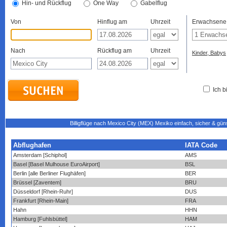
Hin- und Rückflug
One Way
Gabelflug
Von
Hinflug am
Uhrzeit
Erwachsene
Nach
Rückflug am
Uhrzeit
Kinder, Babys
Ich b
Billigflüge nach Mexico City (MEX) Mexiko einfach, sicher & gün
Abflughafen
IATA Code
Amsterdam [Schiphol]
AMS
Basel [Basel Mulhouse EuroAirport]
BSL
Berlin [alle Berliner Flughäfen]
BER
Brüssel [Zaventem]
BRU
Düsseldorf [Rhein-Ruhr]
DUS
Frankfurt [Rhein-Main]
FRA
Hahn
HHN
Hamburg [Fuhlsbüttel]
HAM