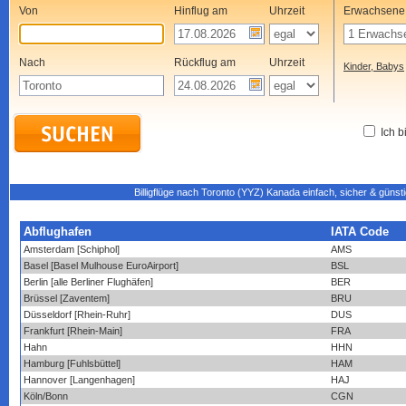
Von
Hinflug am
Uhrzeit
Erwachsene
Nach
Rückflug am
Uhrzeit
Kinder, Babys
Ich b
Billigflüge nach Toronto (YYZ) Kanada einfach, sicher & günst
Abflughafen
IATA Code
Amsterdam [Schiphol]
AMS
Basel [Basel Mulhouse EuroAirport]
BSL
Berlin [alle Berliner Flughäfen]
BER
Brüssel [Zaventem]
BRU
Düsseldorf [Rhein-Ruhr]
DUS
Frankfurt [Rhein-Main]
FRA
Hahn
HHN
Hamburg [Fuhlsbüttel]
HAM
Hannover [Langenhagen]
HAJ
Köln/Bonn
CGN