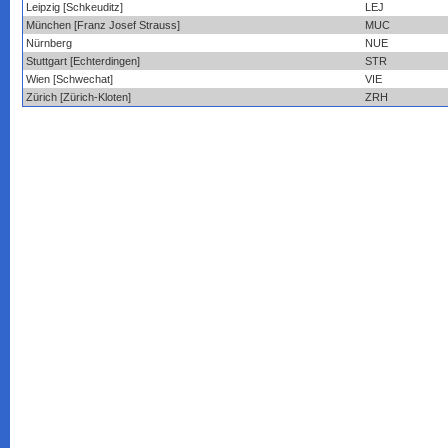
Leipzig [Schkeuditz]
LEJ
München [Franz Josef Strauss]
MUC
Nürnberg
NUE
Stuttgart [Echterdingen]
STR
Wien [Schwechat]
VIE
Zürich [Zürich-Kloten]
ZRH