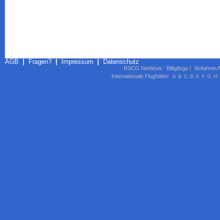
AGB
|
Fragen?
|
Impressum
|
Datenschutz
RSCG NetWork
:
Billigflüge
|
Skifahren 
Internationale Flughäfen
A
B
C
D
E
F
G
H