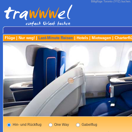
Billigflüge Toronto (YYZ) buchen. 
Flüge
|
Nur weg!
|
Last-Minute Reisen
|
Hotels
|
Mietwagen
|
Charterfl
Hin- und Rückflug
One Way
Gabelflug