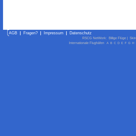
AGB
|
Fragen?
|
Impressum
|
Datenschutz
RSCG NetWork
:
Billige Flüge
|
Skir
Internationale Flughäfen
A
B
C
D
E
F
G
H