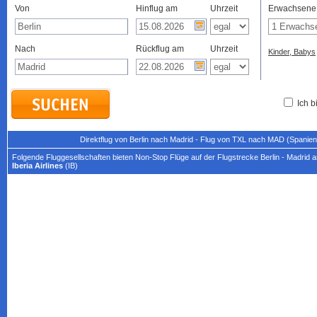
Von
Hinflug am
Uhrzeit
Erwachsene
Nach
Rückflug am
Uhrzeit
Kinder, Babys
Ich b
Direktflug von Berlin nach Madrid - Flug von TXL nach MAD (Spanien
Folgende Fluggesellschaften bieten Non-Stop Flüge auf der Flugstrecke Berlin - Madrid a
Iberia Airlines
(IB)