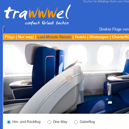
Buchen Sie Billigflüge Berlin nach Ma
Direkte Flüge von
Flüge
|
Nur weg!
|
Last-Minute Reisen
|
Hotels
|
Mietwagen
|
Charterfl
Hin- und Rückflug
One Way
Gabelflug