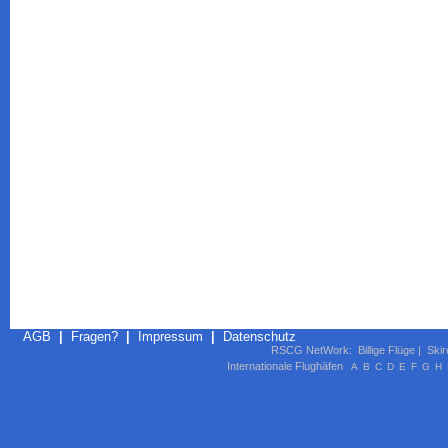
AGB
|
Fragen?
|
Impressum
|
Datenschutz
RSCG NetWork
:
Billige Flüge
|
Skir
Internationale Flughäfen
A
B
C
D
E
F
G
H