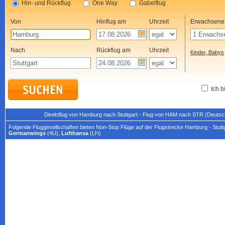
Hin- und Rückflug
One Way
Gabelflug
Von
Hinflug am
Uhrzeit
Erwachsene
Nach
Rückflug am
Uhrzeit
Kinder, Babys
Ich b
Direktflug von Hamburg nach Stuttgart - Flug von HAM nach STR (Deutsc
Folgende Fluggesellschaften bieten Non-Stop Flüge auf der Flugstrecke Hamburg - Stuttg
Germanwings
(4U),
Lufthansa
(LH)