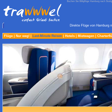
Buchen Sie Billigflüge Hamburg nach Stuttg
Direkte Flüge von Hamburg nac
Flüge
|
Nur weg!
|
Last-Minute Reisen
|
Hotels
|
Mietwagen
|
Charterfl