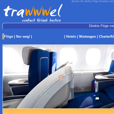
Buchen Sie direkte Flüge Honolulu nach
Direkte Flüge von
Flüge
|
Nur weg!
|
Last-Minute Reisen
|
Hotels
|
Mietwagen
|
Charterfl