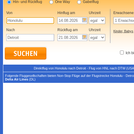
Hin- und Rückflug
One Way
Gabelflug
Von
Hinflug am
Uhrzeit
Erwachsene
Nach
Rückflug am
Uhrzeit
Kinder, Babys
Ich b
Direktflug von Honolulu nach Detroit - Flug von HNL nach DTW (USA
Folgende Fluggesellschaften bieten Non-Stop Flüge auf der Flugstrecke Honolulu - Detroi
Delta Air Lines
(DL)