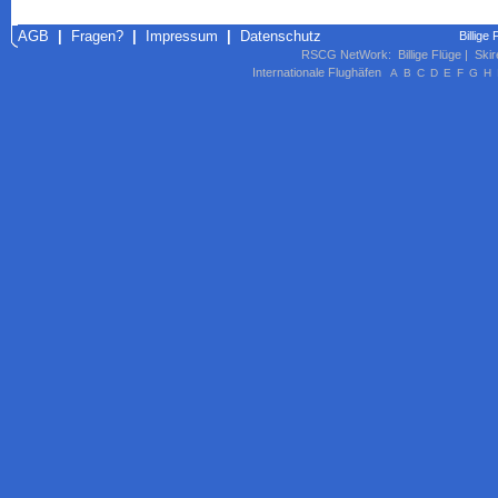
AGB
|
Fragen?
|
Impressum
|
Datenschutz
Billige
RSCG NetWork
:
Billige Flüge
|
Skir
Internationale Flughäfen
A
B
C
D
E
F
G
H