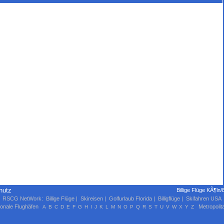
hutz
Billige Flüge KÃ¶ln
RSCG NetWork
:
Billige Flüge
|
Skireisen
|
Golfurlaub Florida
|
Billigflüge
|
Skifahren USA
ionale Flughäfen
Metropolit
A
B
C
D
E
F
G
H
I
J
K
L
M
N
O
P
Q
R
S
T
U
V
W
X
Y
Z