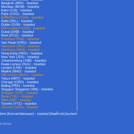
Bangkok (BKK) - Istanbul
Mumbay (BOM) - Istanbul
Kairo (CAI) - Istanbul
Paris (CDG) - Istanbul
KÃ¶ln/Bonn (CGN) - Istanbul
Delhi (DEL) - Istanbul
Dublin (DUB) - Istanbul
DÃ¼sseldorf (DUS) - Istanbul
Dubai (DXB) - Istanbul
Rom (FCO) - Istanbul
Frankfurt (FRA) - Istanbul
Sao Paulo (GRU) - Istanbul
Hannover (HAJ) - Istanbul
Hamburg (HAM) - Istanbul
Hong Kong (HKG) - Istanbul
New York (JFK) - Istanbul
Johannesburg (JNB) - Istanbul
Kuala Lumpur (KUL) - Istanbul
London (LHR) - Istanbul
Madrid (MAD) - Istanbul
MÃ¼nchen (MUC) - Istanbul
Tokyo (NRT) - Istanbul
Chicago (ORD) - Istanbul
Beijing (PEK) - Istanbul
Singapur Singapore (SIN) - Istanbul
Stuttgart (STR) - Istanbul
Berlin (TXL) - Istanbul
Wien (VIE) - Istanbul
Toronto (YYZ) - Istanbul
ZÃ¼rich (ZRH) - Istanbul
/Bonn [Konrad Adenauer] - Istanbul [AtatÃ¼rk] buchen!
an Areas