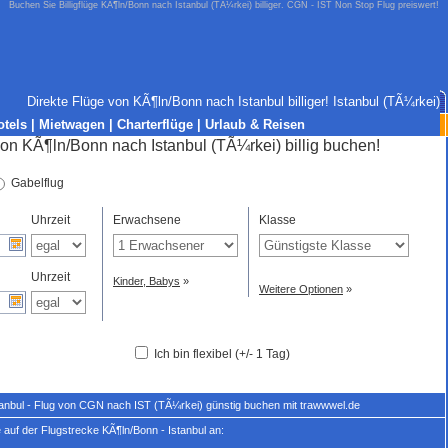
Buchen Sie Billigflüge KÃ¶ln/Bonn nach Istanbul (TÃ¼rkei) billiger. CGN - IST Non Stop Flug preiswert!
Direkte Flüge von KÃ¶ln/Bonn nach Istanbul billiger! Istanbul (TÃ¼rkei)
otels
|
Mietwagen
|
Charterflüge
|
Urlaub & Reisen
Gabelflug
Uhrzeit
Erwachsene
Klasse
Uhrzeit
Kinder, Babys
»
Weitere Optionen
»
Ich bin flexibel (+/- 1 Tag)
tanbul - Flug von CGN nach IST (TÃ¼rkei) günstig buchen mit trawwwel.de
auf der Flugstrecke KÃ¶ln/Bonn - Istanbul an: