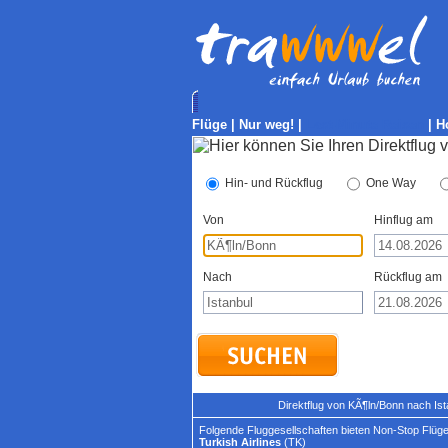
Flüge
|
Nur weg!
|
Last-Minute Reisen
|
H
Hin- und Rückflug
One Way
Von
Hinflug am
Nach
Rückflug am
Direktflug von KÃ¶ln/Bonn nach Is
Folgende Fluggesellschaften bieten Non-Stop Flüge 
Turkish Airlines
(TK)