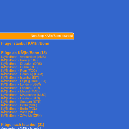
Non Stop KÃ¶ln/Bonn Istanbul
Flüge Istanbul KÃ¶ln/Bonn
Flüge ab KÃ¶ln/Bonn
(18)
KÃ¶ln/Bonn - Amsterdam (AMS)
KÃ¶ln/Bonn - Paris (CDG)
KÃ¶ln/Bonn - Dresden (DRS)
KÃ¶ln/Bonn - Dublin (DUB)
KÃ¶ln/Bonn - Rom (FCO)
KÃ¶ln/Bonn - Hamburg (HAM)
KÃ¶ln/Bonn - Istanbul (IST)
KÃ¶ln/Bonn - Leipzig Halle (LEJ)
KÃ¶ln/Bonn - London (LGW)
KÃ¶ln/Bonn - London (LHR)
KÃ¶ln/Bonn - Madrid (MAD)
KÃ¶ln/Bonn - MÃ¼nchen (MUC)
KÃ¶ln/Bonn - London (STN)
KÃ¶ln/Bonn - Stuttgart (STR)
KÃ¶ln/Bonn - Berlin (SXF)
KÃ¶ln/Bonn - Berlin (TXL)
KÃ¶ln/Bonn - Wien (VIE)
KÃ¶ln/Bonn - ZÃ¼rich (ZRH)
Flüge nach Istanbul
(31)
Amsterdam (AMS) - Istanbul