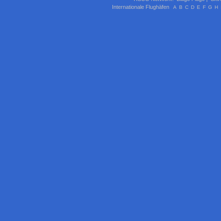
Internationale Flughäfen
A
B
C
D
E
F
G
H