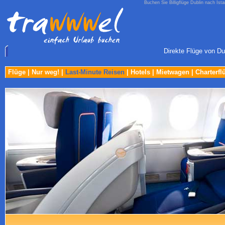
Buchen Sie Billigflüge Dublin nach Ist
Direkte Flüge von Dub
Flüge
|
Nur weg!
|
Last-Minute Reisen
|
Hotels
|
Mietwagen
|
Charterfl