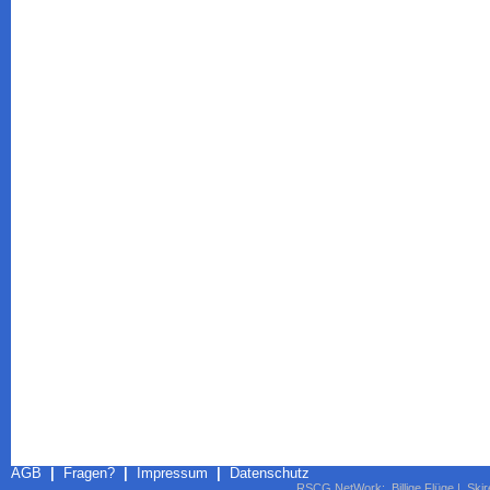
AGB
|
Fragen?
|
Impressum
|
Datenschutz
RSCG NetWork
:
Billige Flüge
|
Skir