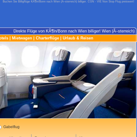
Buchen Sie Billigflüge KÃ¶ln/Bonn nach Wien (Ã–sterreich) billiger. CGN - VIE Non Stop Flug preiswert!
Direkte Flüge von KÃ¶ln/Bonn nach Wien billiger! Wien (Ã–sterreich)
otels
|
Mietwagen
|
Charterflüge
|
Urlaub & Reisen
Gabelflug