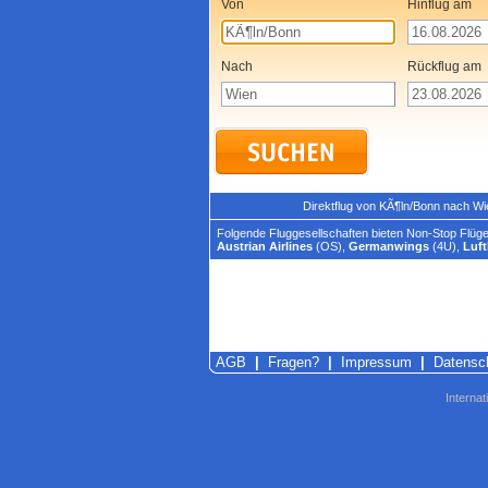
Von
Hinflug am
Nach
Rückflug am
Direktflug von KÃ¶ln/Bonn nach Wi
Folgende Fluggesellschaften bieten Non-Stop Flüge
Austrian Airlines
(OS),
Germanwings
(4U),
Luf
AGB
|
Fragen?
|
Impressum
|
Datensc
Internat