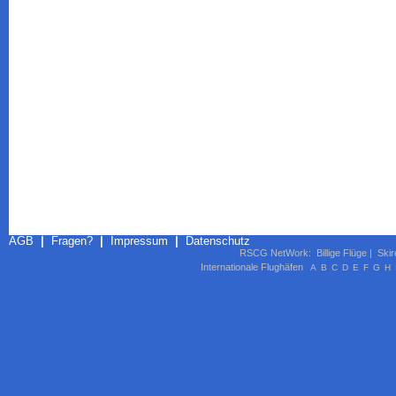
AGB
|
Fragen?
|
Impressum
|
Datenschutz
RSCG NetWork
:
Billige Flüge
|
Skir
Internationale Flughäfen
A
B
C
D
E
F
G
H