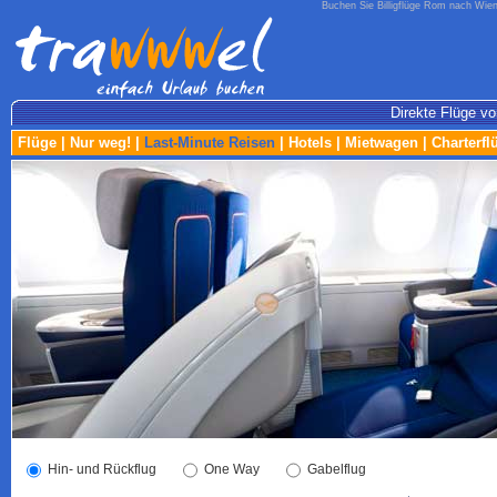
Buchen Sie Billigflüge Rom nach Wien 
Direkte Flüge vo
Flüge
|
Nur weg!
|
Last-Minute Reisen
|
Hotels
|
Mietwagen
|
Charterfl
Hin- und Rückflug
One Way
Gabelflug