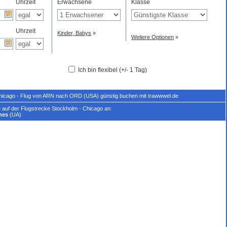
Uhrzeit
Erwachsene
Klasse
Uhrzeit
Kinder, Babys
»
Weitere Optionen
»
Ich bin flexibel (+/- 1 Tag)
Chicago - Flug von ARN nach ORD (USA) günstig buchen mit trawwwel.de
 auf der Flugstrecke Stockholm - Chicago an:
ines
(UA)