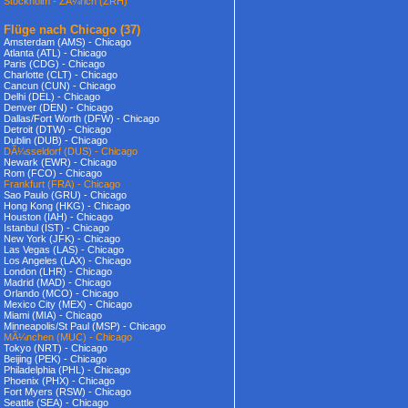
Stockholm - ZÃ¼rich (ZRH)
Flüge nach Chicago
(37)
Amsterdam (AMS) - Chicago
Atlanta (ATL) - Chicago
Paris (CDG) - Chicago
Charlotte (CLT) - Chicago
Cancun (CUN) - Chicago
Delhi (DEL) - Chicago
Denver (DEN) - Chicago
Dallas/Fort Worth (DFW) - Chicago
Detroit (DTW) - Chicago
Dublin (DUB) - Chicago
DÃ¼sseldorf (DUS) - Chicago
Newark (EWR) - Chicago
Rom (FCO) - Chicago
Frankfurt (FRA) - Chicago
Sao Paulo (GRU) - Chicago
Hong Kong (HKG) - Chicago
Houston (IAH) - Chicago
Istanbul (IST) - Chicago
New York (JFK) - Chicago
Las Vegas (LAS) - Chicago
Los Angeles (LAX) - Chicago
London (LHR) - Chicago
Madrid (MAD) - Chicago
Orlando (MCO) - Chicago
Mexico City (MEX) - Chicago
Miami (MIA) - Chicago
Minneapolis/St Paul (MSP) - Chicago
MÃ¼nchen (MUC) - Chicago
Tokyo (NRT) - Chicago
Beijing (PEK) - Chicago
Philadelphia (PHL) - Chicago
Phoenix (PHX) - Chicago
Fort Myers (RSW) - Chicago
Seattle (SEA) - Chicago