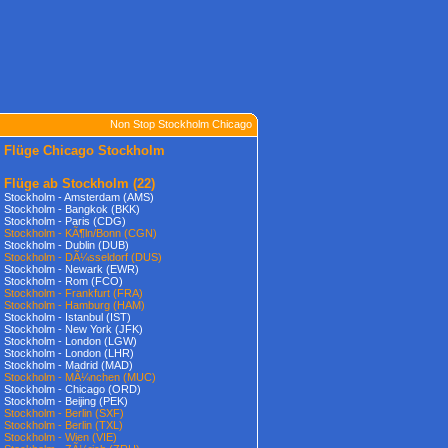
Non Stop Stockholm Chicago
Flüge Chicago Stockholm
Flüge ab Stockholm
(22)
Stockholm - Amsterdam (AMS)
Stockholm - Bangkok (BKK)
Stockholm - Paris (CDG)
Stockholm - KÃ¶ln/Bonn (CGN)
Stockholm - Dublin (DUB)
Stockholm - DÃ¼sseldorf (DUS)
Stockholm - Newark (EWR)
Stockholm - Rom (FCO)
Stockholm - Frankfurt (FRA)
Stockholm - Hamburg (HAM)
Stockholm - Istanbul (IST)
Stockholm - New York (JFK)
Stockholm - London (LGW)
Stockholm - London (LHR)
Stockholm - Madrid (MAD)
Stockholm - MÃ¼nchen (MUC)
Stockholm - Chicago (ORD)
Stockholm - Beijing (PEK)
Stockholm - Berlin (SXF)
Stockholm - Berlin (TXL)
Stockholm - Wien (VIE)