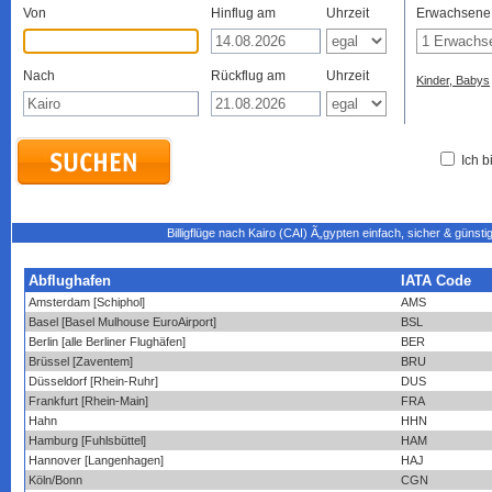
Von
Hinflug am
Uhrzeit
Erwachsene
Nach
Rückflug am
Uhrzeit
Kinder, Babys
Ich b
Billigflüge nach Kairo (CAI) Ã„gypten einfach, sicher & günst
Abflughafen
IATA Code
Amsterdam [Schiphol]
AMS
Basel [Basel Mulhouse EuroAirport]
BSL
Berlin [alle Berliner Flughäfen]
BER
Brüssel [Zaventem]
BRU
Düsseldorf [Rhein-Ruhr]
DUS
Frankfurt [Rhein-Main]
FRA
Hahn
HHN
Hamburg [Fuhlsbüttel]
HAM
Hannover [Langenhagen]
HAJ
Köln/Bonn
CGN