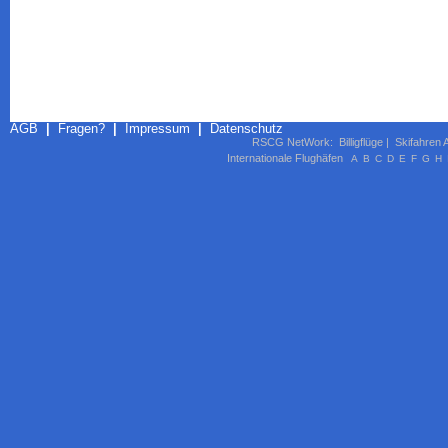
AGB
|
Fragen?
|
Impressum
|
Datenschutz
RSCG NetWork
:
Billigflüge
|
Skifahren 
Internationale Flughäfen
A
B
C
D
E
F
G
H