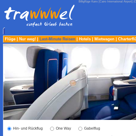
Billigflüge Kairo [Cairo International Airport]
Flüge
|
Nur weg!
|
Last-Minute Reisen
|
Hotels
|
Mietwagen
|
Charterfl
Hin- und Rückflug
One Way
Gabelflug