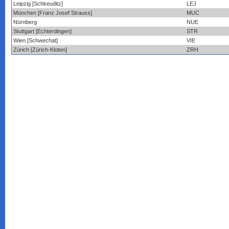
Leipzig [Schkeuditz]
LEJ
München [Franz Josef Strauss]
MUC
Nürnberg
NUE
Stuttgart [Echterdingen]
STR
Wien [Schwechat]
VIE
Zürich [Zürich-Kloten]
ZRH