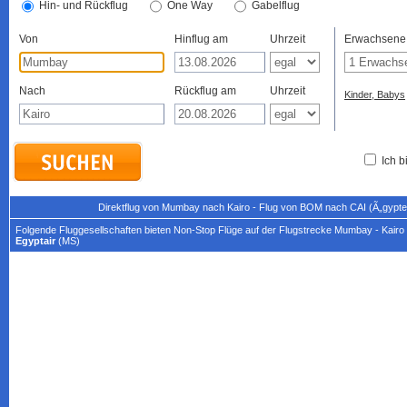
Hin- und Rückflug
One Way
Gabelflug
Von
Hinflug am
Uhrzeit
Erwachsene
Nach
Rückflug am
Uhrzeit
Kinder, Babys
Ich b
Direktflug von Mumbay nach Kairo - Flug von BOM nach CAI (Ã„gypte
Folgende Fluggesellschaften bieten Non-Stop Flüge auf der Flugstrecke Mumbay - Kairo 
Egyptair
(MS)