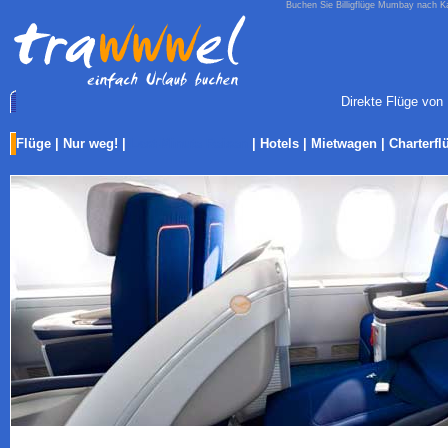
Buchen Sie Billigflüge Mumbay nach Kai
Direkte Flüge von 
Flüge
|
Nur weg!
|
Last-Minute Reisen
|
Hotels
|
Mietwagen
|
Charterfl