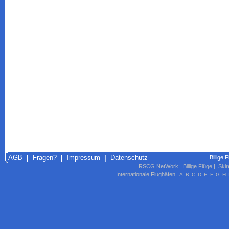
AGB
|
Fragen?
|
Impressum
|
Datenschutz
Billige 
RSCG NetWork
:
Billige Flüge
|
Skir
Internationale Flughäfen
A
B
C
D
E
F
G
H