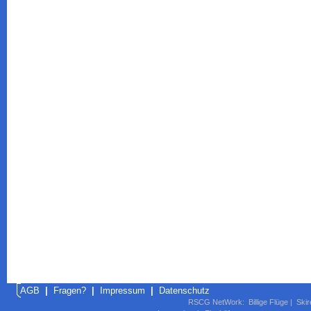
AGB
|
Fragen?
|
Impressum
|
Datenschutz
RSCG NetWork
:
Billige Flüge
|
Skir