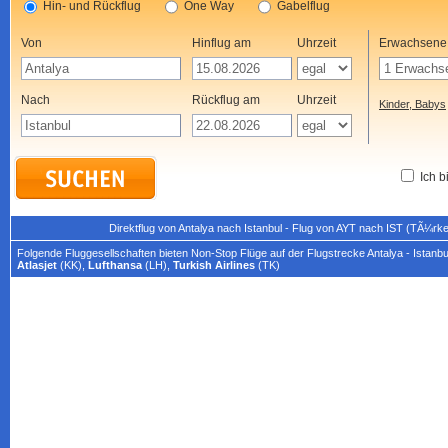
Hin- und Rückflug
One Way
Gabelflug
Von
Hinflug am
Uhrzeit
Erwachsene
Nach
Rückflug am
Uhrzeit
Kinder, Babys
Ich b
Direktflug von Antalya nach Istanbul - Flug von AYT nach IST (TÃ¼rk
Folgende Fluggesellschaften bieten Non-Stop Flüge auf der Flugstrecke Antalya - Istanbu
Atlasjet
(KK),
Lufthansa
(LH),
Turkish Airlines
(TK)