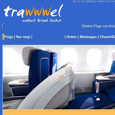
Buchen Sie Billigflüge Antalya nach Ist
Direkte Flüge von Anta
Flüge
|
Nur weg!
|
Last-Minute Reisen
|
Hotels
|
Mietwagen
|
Charterfl