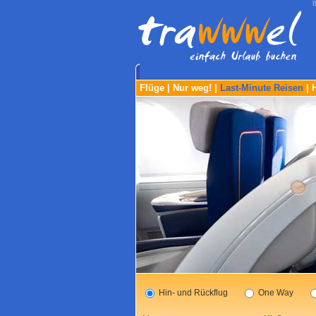
B
Flüge
|
Nur weg!
|
Last-Minute Reisen
|
Hin- und Rückflug
One Way