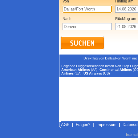
Von
Hinflug am
Nach
Rückflug am
Direktflug von Dallas/Fort Worth n
Folgende Fluggesellschaften bieten Non-Stop Flüge
American Airlines
(AA),
Continental Airlines
(C
Airlines
(UA),
US Airways
(US)
AGB
|
Fragen?
|
Impressum
|
Datensc
Internat