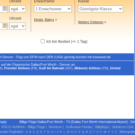
Uhrzeit
Erwachsene
Klasse
Uhrzeit
Kinder, Babys
»
Weitere Optionen
»
Ich bin flexibel (+/- 1 Tag)
ach Denver - Flug von DFW nach DEN (USA) günstig buchen mit trawwwel.de
 auf der Flugstrecke Dallas/Fort Worth - Denver an:
O),
Frontier Airlines
(F9),
Gulf Air Bahrain
(GF),
Midwest Airlines
(YX),
United
hutz
Billige Flüge Dallas/Fort Worth - TX [Dallas Fort Worth International Airport] - 
RSCG NetWork
:
Billige Flüge
|
Skireisen
|
Golfurlaub Florida
|
Billigflüge
|
Skifahren USA
ionale Flughäfen
Metropolit
A
B
C
D
E
F
G
H
I
J
K
L
M
N
O
P
Q
R
S
T
U
V
W
X
Y
Z