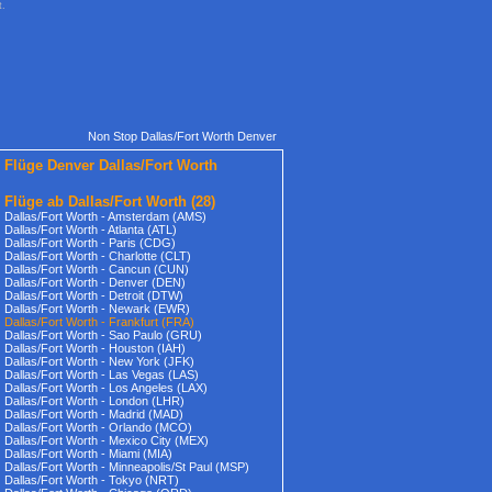
t.
Non Stop Dallas/Fort Worth Denver
Flüge Denver Dallas/Fort Worth
Flüge ab Dallas/Fort Worth
(28)
Dallas/Fort Worth - Amsterdam (AMS)
Dallas/Fort Worth - Atlanta (ATL)
Dallas/Fort Worth - Paris (CDG)
Dallas/Fort Worth - Charlotte (CLT)
Dallas/Fort Worth - Cancun (CUN)
Dallas/Fort Worth - Denver (DEN)
Dallas/Fort Worth - Detroit (DTW)
Dallas/Fort Worth - Newark (EWR)
Dallas/Fort Worth - Frankfurt (FRA)
Dallas/Fort Worth - Sao Paulo (GRU)
Dallas/Fort Worth - Houston (IAH)
Dallas/Fort Worth - New York (JFK)
Dallas/Fort Worth - Las Vegas (LAS)
Dallas/Fort Worth - Los Angeles (LAX)
Dallas/Fort Worth - London (LHR)
Dallas/Fort Worth - Madrid (MAD)
Dallas/Fort Worth - Orlando (MCO)
Dallas/Fort Worth - Mexico City (MEX)
Dallas/Fort Worth - Miami (MIA)
Dallas/Fort Worth - Minneapolis/St Paul (MSP)
Dallas/Fort Worth - Tokyo (NRT)