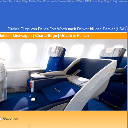
uchen Sie direkte Flüge Dallas/Fort Worth nach Denver billiger. DFW - DEN Non Stop Flug (USA) preiswer
Direkte Flüge von Dallas/Fort Worth nach Denver billiger! Denver (USA)
Hotels
|
Mietwagen
|
Charterflüge
|
Urlaub & Reisen
Gabelflug