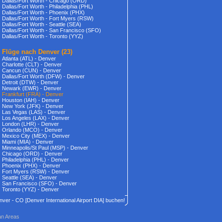
Dallas/Fort Worth - Chicago (ORD)
Dallas/Fort Worth - Philadelphia (PHL)
Dallas/Fort Worth - Phoenix (PHX)
Dallas/Fort Worth - Fort Myers (RSW)
Dallas/Fort Worth - Seattle (SEA)
Dallas/Fort Worth - San Francisco (SFO)
Dallas/Fort Worth - Toronto (YYZ)
Flüge nach Denver
(23)
Atlanta (ATL) - Denver
Charlotte (CLT) - Denver
Cancun (CUN) - Denver
Dallas/Fort Worth (DFW) - Denver
Detroit (DTW) - Denver
Newark (EWR) - Denver
Frankfurt (FRA) - Denver
Houston (IAH) - Denver
New York (JFK) - Denver
Las Vegas (LAS) - Denver
Los Angeles (LAX) - Denver
London (LHR) - Denver
Orlando (MCO) - Denver
Mexico City (MEX) - Denver
Miami (MIA) - Denver
Minneapolis/St Paul (MSP) - Denver
Chicago (ORD) - Denver
Philadelphia (PHL) - Denver
Phoenix (PHX) - Denver
Fort Myers (RSW) - Denver
Seattle (SEA) - Denver
San Francisco (SFO) - Denver
Toronto (YYZ) - Denver
Denver - CO [Denver International Airport DIA] buchen!
an Areas