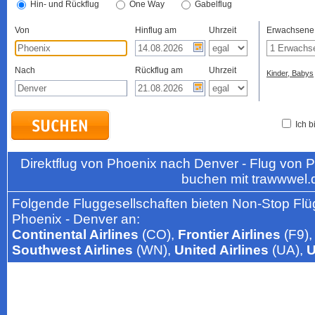
Hin- und Rückflug
One Way
Gabelflug
Von
Hinflug am
Uhrzeit
Erwachsene
Nach
Rückflug am
Uhrzeit
Kinder, Babys
Ich b
Direktflug von Phoenix nach Denver - Flug von
buchen mit trawwwel.
Folgende Fluggesellschaften bieten Non-Stop Flü
Phoenix - Denver an:
Continental Airlines
(CO),
Frontier Airlines
(F9)
Southwest Airlines
(WN),
United Airlines
(UA),
U