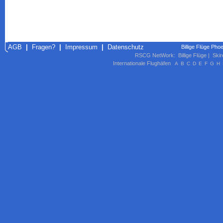
AGB
|
Fragen?
|
Impressum
|
Datenschutz
Billige Flüge Pho
RSCG NetWork
:
Billige Flüge
|
Skir
Internationale Flughäfen
A
B
C
D
E
F
G
H