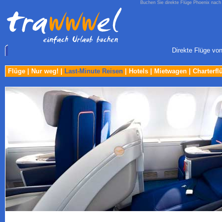
Buchen Sie direkte Flüge Phoenix nach
Direkte Flüge vo
Flüge
|
Nur weg!
|
Last-Minute Reisen
|
Hotels
|
Mietwagen
|
Charterfl