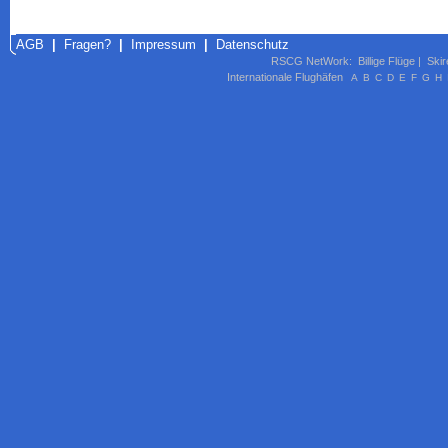
AGB
|
Fragen?
|
Impressum
|
Datenschutz
RSCG NetWork
:
Billige Flüge
|
Skir
Internationale Flughäfen
A
B
C
D
E
F
G
H