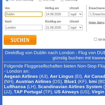
Von
Hinflug am
Uhrzeit
Erwachsene
Nach
Rückflug am
Uhrzeit
Kinder, Babys
Ich b
Direktflug von Dublin nach London - Flug von DU
günstig buchen mit traww
Folgende Fluggesellschaften bieten Non-Stop Flüg
- London an:
Aegean Airlines
(A3),
Aer Lingus
(EI),
Air Cana
(NH),
Austrian Airlines
(OS),
Blue1
(KF),
bmi
(BD
Lufthansa
(LH),
Scandinavian Airlines System
(
(JJ),
TAP Portugal
(TP),
US Airways
(US),
Virgin