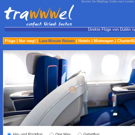
Buchen Sie Billigflüge Dublin nach London 
Direkte Flüge von Dublin n
Flüge
|
Nur weg!
|
Last-Minute Reisen
|
Hotels
|
Mietwagen
|
Charterfl
Hin- und Rückflug
One Way
Gabelflug