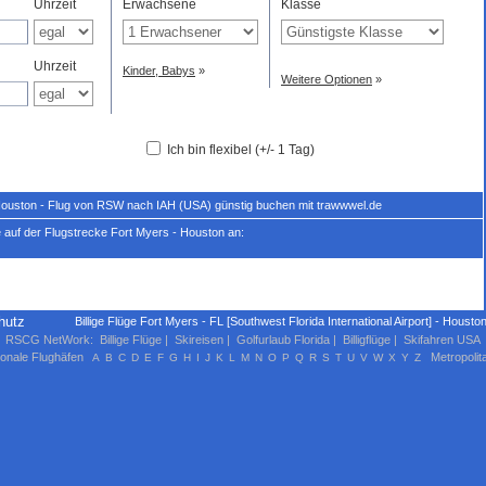
Uhrzeit
Erwachsene
Klasse
Uhrzeit
Kinder, Babys
»
Weitere Optionen
»
Ich bin flexibel (+/- 1 Tag)
Houston - Flug von RSW nach IAH (USA) günstig buchen mit trawwwel.de
 auf der Flugstrecke Fort Myers - Houston an:
hutz
Billige Flüge Fort Myers - FL [Southwest Florida International Airport] - Houst
RSCG NetWork
:
Billige Flüge
|
Skireisen
|
Golfurlaub Florida
|
Billigflüge
|
Skifahren USA
ionale Flughäfen
Metropolit
A
B
C
D
E
F
G
H
I
J
K
L
M
N
O
P
Q
R
S
T
U
V
W
X
Y
Z