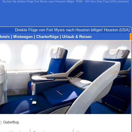
Buchen Sie direkte Flüge Fort Myers nach Houston billiger. RSW - IAH Non Stop Flug (USA) preiswert.
Direkte Flüge von Fort Myers nach Houston billiger! Houston (USA)
Hotels
|
Mietwagen
|
Charterflüge
|
Urlaub & Reisen
Gabelflug