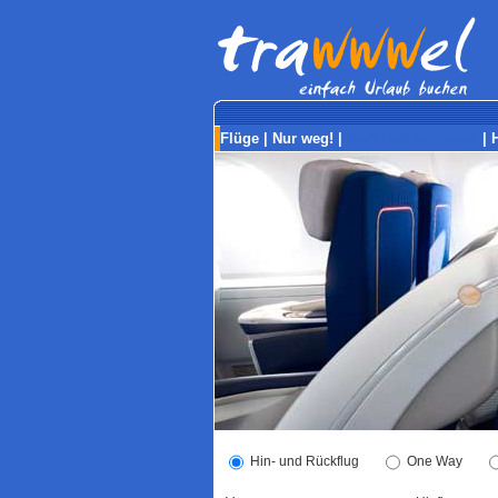
Flüge
|
Nur weg!
|
Last-Minute Reisen
|
Hin- und Rückflug
One Way