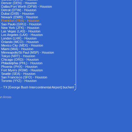
Denver (DEN) - Houston
Dallas/Fort Worth (DFW) - Houston
Detroit (DTW) - Houston
Dubai (DXB) - Houston
Newark (EWR) - Houston
Frankfurt (FRA) - Houston
Sao Paulo (GRU) - Houston
New York (JFK) - Houston
Las Vegas (LAS) - Houston
Los Angeles (LAX) - Houston
London (LHR) - Houston
Orlando (MCO) - Houston
Mexico City (MEX) - Houston
Miami (MIA) - Houston
Minneapolis/St Paul (MSP) - Houston
Tokyo (NRT) - Houston
Chicago (ORD) - Houston
Philadelphia (PHL) - Houston
Phoenix (PHX) - Houston
Fort Myers (RSW) - Houston
Seattle (SEA) - Houston
San Francisco (SFO) - Houston
Toronto (YYZ) - Houston
on - TX [George Bush Intercontinental Airport] buchen!
an Areas