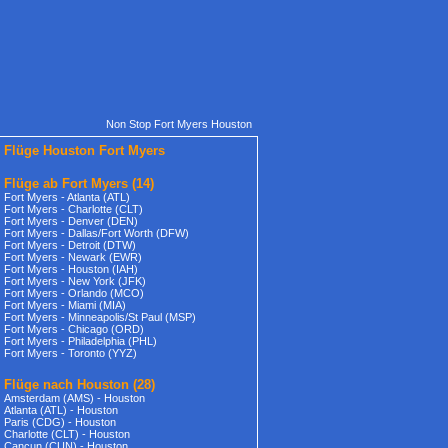
Non Stop Fort Myers Houston
Flüge Houston Fort Myers
Flüge ab Fort Myers
(14)
Fort Myers - Atlanta (ATL)
Fort Myers - Charlotte (CLT)
Fort Myers - Denver (DEN)
Fort Myers - Dallas/Fort Worth (DFW)
Fort Myers - Detroit (DTW)
Fort Myers - Newark (EWR)
Fort Myers - Houston (IAH)
Fort Myers - New York (JFK)
Fort Myers - Orlando (MCO)
Fort Myers - Miami (MIA)
Fort Myers - Minneapolis/St Paul (MSP)
Fort Myers - Chicago (ORD)
Fort Myers - Philadelphia (PHL)
Fort Myers - Toronto (YYZ)
Flüge nach Houston
(28)
Amsterdam (AMS) - Houston
Atlanta (ATL) - Houston
Paris (CDG) - Houston
Charlotte (CLT) - Houston
Cancun (CUN) - Houston