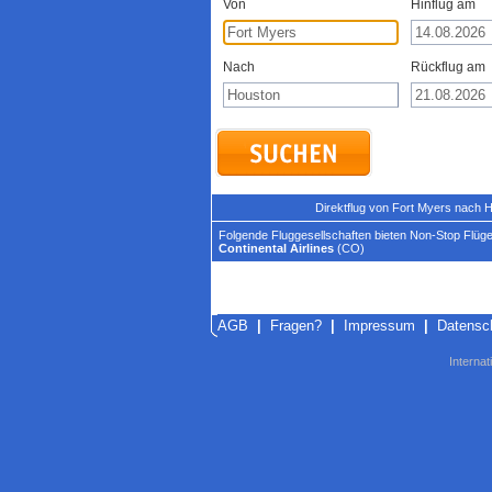
Von
Hinflug am
Nach
Rückflug am
Direktflug von Fort Myers nach 
Folgende Fluggesellschaften bieten Non-Stop Flüge
Continental Airlines
(CO)
AGB
|
Fragen?
|
Impressum
|
Datensc
Internat