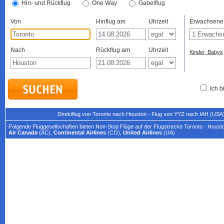
Hin- und Rückflug
One Way
Gabelflug
Von
Hinflug am
Uhrzeit
Erwachsene
Nach
Rückflug am
Uhrzeit
Kinder, Babys
Ich b
Direktflug von Toronto nach Houston - Flug von YYZ nach IAH (USA
Folgende Fluggesellschaften bieten Non-Stop Flüge auf der Flugstrecke Toronto - Houst
Air Canada
(AC),
Continental Airlines
(CO),
United Airlines
(UA)