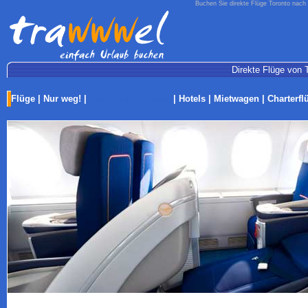
Buchen Sie direkte Flüge Toronto nach 
Direkte Flüge von 
Flüge
|
Nur weg!
|
Last-Minute Reisen
|
Hotels
|
Mietwagen
|
Charterfl