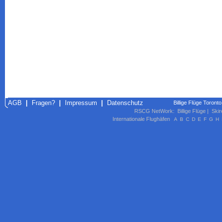
AGB
|
Fragen?
|
Impressum
|
Datenschutz
Billige Flüge Toront
RSCG NetWork
:
Billige Flüge
|
Skir
Internationale Flughäfen
A
B
C
D
E
F
G
H