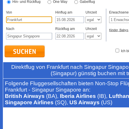
Hin- und Rückflug
One Way
Gabelflug
Von
Hinflug am
Uhrzeit
Erwachsene
Nach
Rückflug am
Uhrzeit
Kinder, Babys
Ich b
Direktflug von Frankfurt nach Singapur Singap
(Singapur) günstig buchen mit 
Folgende Fluggesellschaften bieten Non-Stop Flü
Frankfurt - Singapur Singapore an:
British Airways
(BA),
Iberia Airlines
(IB),
Luftha
Singapore Airlines
(SQ),
US Airways
(US)