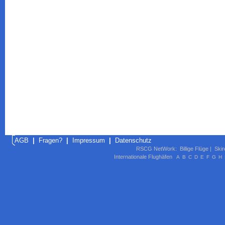
AGB
|
Fragen?
|
Impressum
|
Datenschutz
RSCG NetWork
:
Billige Flüge
|
Skir
Internationale Flughäfen
A
B
C
D
E
F
G
H