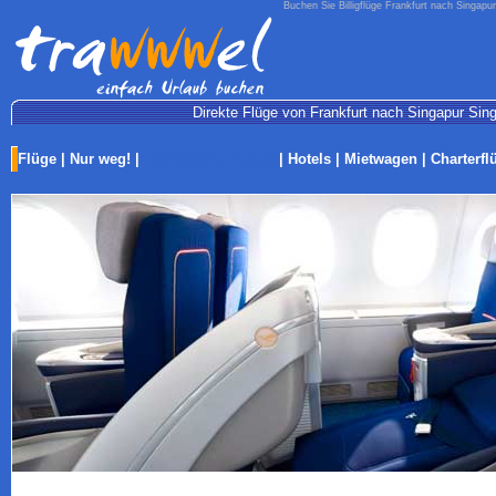
Buchen Sie Billigflüge Frankfurt nach Singapu
Direkte Flüge von Frankfurt nach Singapur Sing
Flüge
|
Nur weg!
|
Last-Minute Reisen
|
Hotels
|
Mietwagen
|
Charterfl