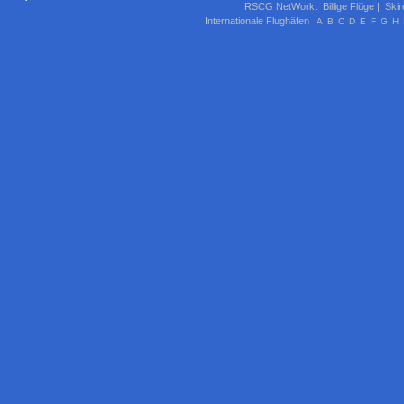
RSCG NetWork
:
Billige Flüge
|
Skir
Internationale Flughäfen
A
B
C
D
E
F
G
H