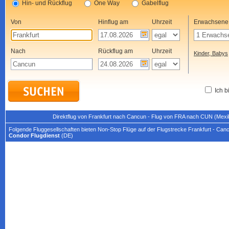
Hin- und Rückflug
One Way
Gabelflug
Von
Hinflug am
Uhrzeit
Erwachsene
Nach
Rückflug am
Uhrzeit
Kinder, Babys
Ich b
Direktflug von Frankfurt nach Cancun - Flug von FRA nach CUN (Mexi
Folgende Fluggesellschaften bieten Non-Stop Flüge auf der Flugstrecke Frankfurt - Can
Condor Flugdienst
(DE)