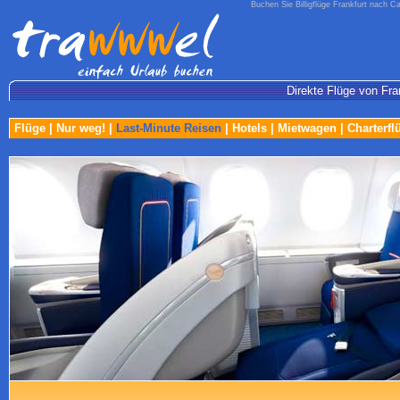
Buchen Sie Billigflüge Frankfurt nach C
Direkte Flüge von Fra
Flüge
|
Nur weg!
|
Last-Minute Reisen
|
Hotels
|
Mietwagen
|
Charterfl