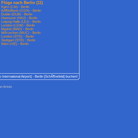
Flüge nach Berlin
(11)
Kairo (CAI) - Berlin
KÃ¶ln/Bonn (CGN) - Berlin
Dublin (DUB) - Berlin
Hannover (HAJ) - Berlin
Leipzig Halle (LEJ) - Berlin
London (LGW) - Berlin
Madrid (MAD) - Berlin
MÃ¼nchen (MUC) - Berlin
London (STN) - Berlin
Stuttgart (STR) - Berlin
Wien (VIE) - Berlin
ro International Airport] - Berlin [SchÃ¶nefeld] buchen!
an Areas