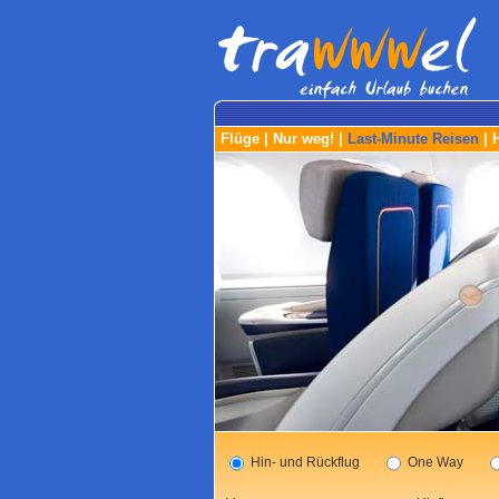
Flüge
|
Nur weg!
|
Last-Minute Reisen
|
Hin- und Rückflug
One Way