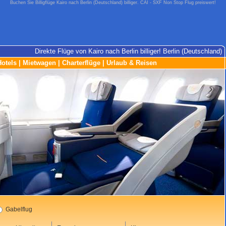
Buchen Sie Billigflüge Kairo nach Berlin (Deutschland) billiger. CAI - SXF Non Stop Flug preiswert!
Direkte Flüge von Kairo nach Berlin billiger! Berlin (Deutschland)
Hotels
|
Mietwagen
|
Charterflüge
|
Urlaub & Reisen
Gabelflug