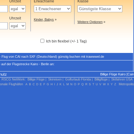
Uhrzeit
Erwachsene
Klasse
Uhrzeit
Kinder, Babys
»
Weitere Optionen
»
Ich bin flexibel (+/- 1 Tag)
n - Flug von CAI nach SXF (Deutschland) günstig buchen mit trawwwel.de
auf der Flugstrecke Kairo - Berlin an:
hutz
Billige Flüge Kairo [Cai
RSCG NetWork
:
Billige Flüge
|
Skireisen
|
Golfurlaub Florida
|
Billigflüge
|
Skifahren USA
ionale Flughäfen
Metropolit
A
B
C
D
E
F
G
H
I
J
K
L
M
N
O
P
Q
R
S
T
U
V
W
X
Y
Z