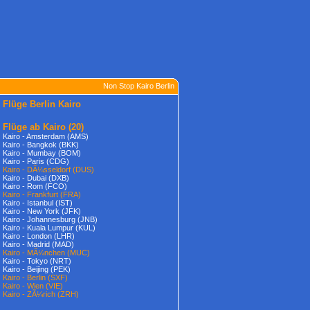
Non Stop Kairo Berlin
Flüge Berlin Kairo
Flüge ab Kairo
(20)
Kairo - Amsterdam (AMS)
Kairo - Bangkok (BKK)
Kairo - Mumbay (BOM)
Kairo - Paris (CDG)
Kairo - DÃ¼sseldorf (DUS)
Kairo - Dubai (DXB)
Kairo - Rom (FCO)
Kairo - Frankfurt (FRA)
Kairo - Istanbul (IST)
Kairo - New York (JFK)
Kairo - Johannesburg (JNB)
Kairo - Kuala Lumpur (KUL)
Kairo - London (LHR)
Kairo - Madrid (MAD)
Kairo - MÃ¼nchen (MUC)
Kairo - Tokyo (NRT)
Kairo - Beijing (PEK)
Kairo - Berlin (SXF)
Kairo - Wien (VIE)
Kairo - ZÃ¼rich (ZRH)