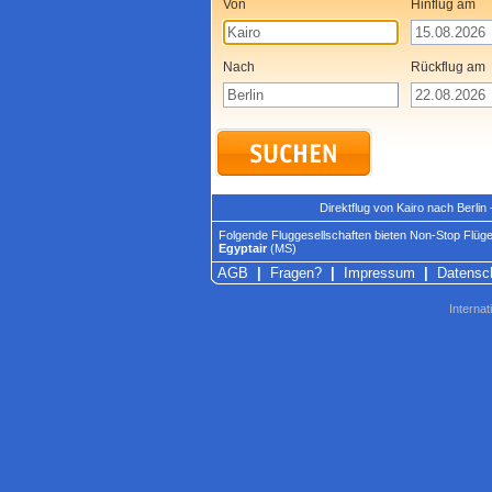
Von
Hinflug am
Nach
Rückflug am
Direktflug von Kairo nach Berli
Folgende Fluggesellschaften bieten Non-Stop Flüge 
Egyptair
(MS)
AGB
|
Fragen?
|
Impressum
|
Datensc
Internat