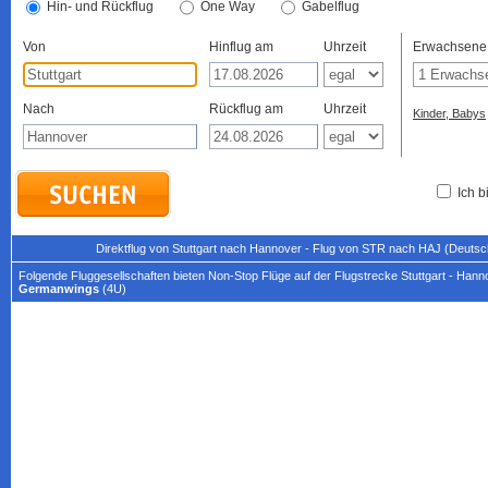
Hin- und Rückflug
One Way
Gabelflug
Von
Hinflug am
Uhrzeit
Erwachsene
Nach
Rückflug am
Uhrzeit
Kinder, Babys
Ich b
Direktflug von Stuttgart nach Hannover - Flug von STR nach HAJ (Deutsc
Folgende Fluggesellschaften bieten Non-Stop Flüge auf der Flugstrecke Stuttgart - Hann
Germanwings
(4U)