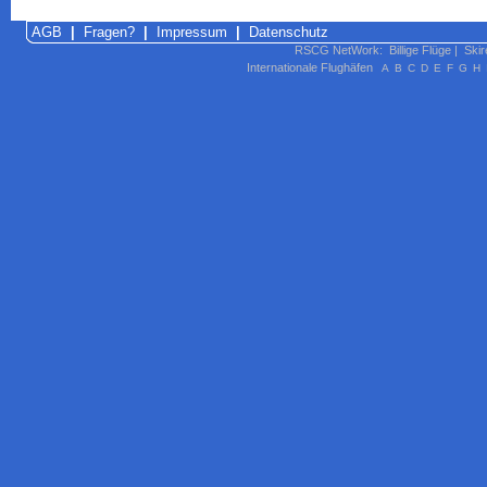
AGB
|
Fragen?
|
Impressum
|
Datenschutz
RSCG NetWork
:
Billige Flüge
|
Skir
Internationale Flughäfen
A
B
C
D
E
F
G
H