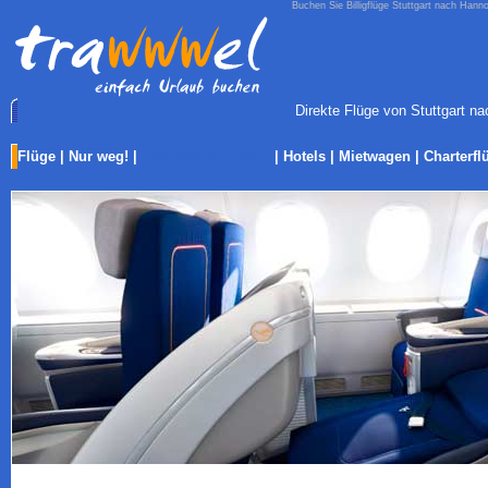
Buchen Sie Billigflüge Stuttgart nach Hann
Direkte Flüge von Stuttgart na
Flüge
|
Nur weg!
|
Last-Minute Reisen
|
Hotels
|
Mietwagen
|
Charterfl