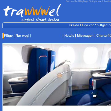
Buchen Sie Billigflüge Stuttgart nach Londo
Direkte Flüge von Stuttgart n
Flüge
|
Nur weg!
|
Last-Minute Reisen
|
Hotels
|
Mietwagen
|
Charterfl