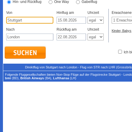
Hin- und Rückflug
One Way
Gabelflug
Von
Hinflug am
Uhrzeit
Erwachsene
Nach
Rückflug am
Uhrzeit
Kinder, Babys
Ich b
Direktflug von Stuttgart nach London - Flug von STR nach LHR (Grossbrit
Folgende Fluggesellschaften bieten Non-Stop Flüge auf der Flugstrecke Stuttgart - Lond
bmi
(BD),
British Airways
(BA),
Lufthansa
(LH)