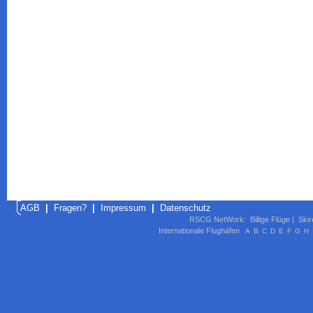
AGB
|
Fragen?
|
Impressum
|
Datenschutz
RSCG NetWork
:
Billige Flüge
|
Skir
Internationale Flughäfen
A
B
C
D
E
F
G
H