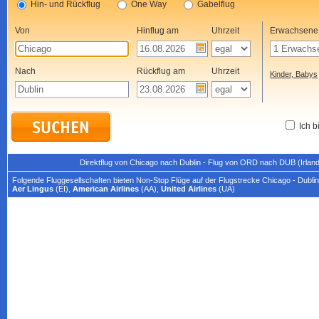
Hin- und Rückflug
One Way
Gabelflug
Von
Hinflug am
Uhrzeit
Erwachsene
Nach
Rückflug am
Uhrzeit
Kinder, Babys
Ich b
Direktflug von Chicago nach Dublin - Flug von ORD nach DUB (Irland
Folgende Fluggesellschaften bieten Non-Stop Flüge auf der Flugstrecke Chicago - Dublin
Aer Lingus
(EI),
American Airlines
(AA),
United Airlines
(UA)