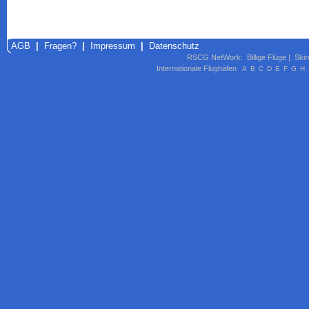
AGB
|
Fragen?
|
Impressum
|
Datenschutz
RSCG NetWork
:
Billige Flüge
|
Skir
Internationale Flughäfen
A
B
C
D
E
F
G
H