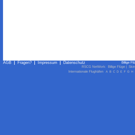
AGB
|
Fragen?
|
Impressum
|
Datenschutz
Billige F
RSCG NetWork
:
Billige Flüge
|
Skir
Internationale Flughäfen
A
B
C
D
E
F
G
H