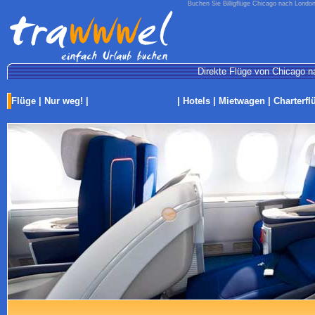
Buchen Sie Billigflüge Chicago nach London
Direkte Flüge von Chicago na
Flüge
|
Nur weg!
|
Last-Minute Reisen
|
Hotels
|
Mietwagen
|
Charterfl