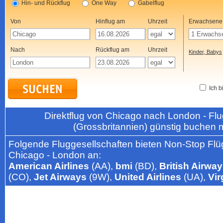
Hin- und Rückflug
One Way
Gabelflug
Von
Hinflug am
Uhrzeit
Erwachsene
Nach
Rückflug am
Uhrzeit
Kinder, Babys
Ich b
Direktflug von Chicago nach London - F
(Grossbritannien) günstig buchen 
Folgende Fluggesellschaften bieten Non-Stop Flü
Chicago - London an:
American Airlines
(AA),
bmi
(BD),
British Airwa
(CO),
Jet Airways
(9W),
United Airlines
(UA),
Vir