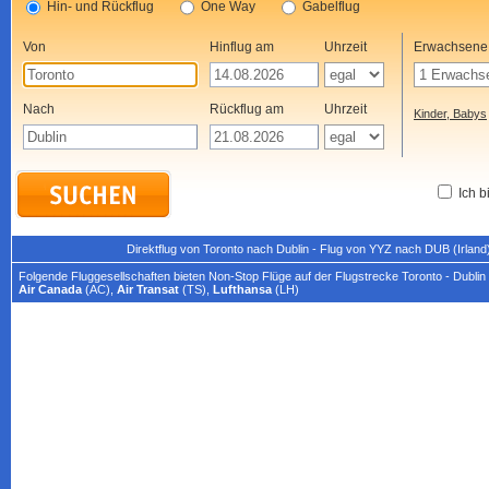
Hin- und Rückflug
One Way
Gabelflug
Von
Hinflug am
Uhrzeit
Erwachsene
Nach
Rückflug am
Uhrzeit
Kinder, Babys
Ich b
Direktflug von Toronto nach Dublin - Flug von YYZ nach DUB (Irland
Folgende Fluggesellschaften bieten Non-Stop Flüge auf der Flugstrecke Toronto - Dublin
Air Canada
(AC),
Air Transat
(TS),
Lufthansa
(LH)