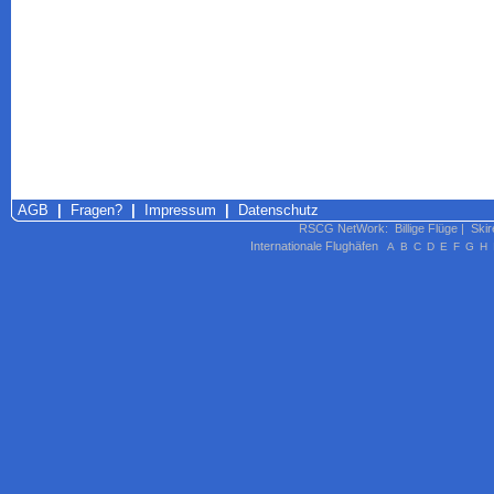
AGB
|
Fragen?
|
Impressum
|
Datenschutz
RSCG NetWork
:
Billige Flüge
|
Skir
Internationale Flughäfen
A
B
C
D
E
F
G
H