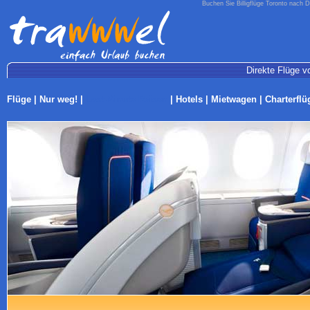
Buchen Sie Billigflüge Toronto nach D
Direkte Flüge vo
Flüge
|
Nur weg!
|
Last-Minute Reisen
|
Hotels
|
Mietwagen
|
Charterflü