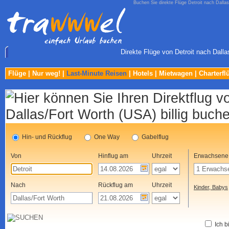
Buchen Sie direkte Flüge Detroit nach Dalla
Direkte Flüge von Detroit nach Dalla
Flüge
|
Nur weg!
|
Last-Minute Reisen
|
Hotels
|
Mietwagen
|
Charterfl
Hin- und Rückflug
One Way
Gabelflug
Von
Hinflug am
Uhrzeit
Erwachsene
Nach
Rückflug am
Uhrzeit
Kinder, Babys
Ich b