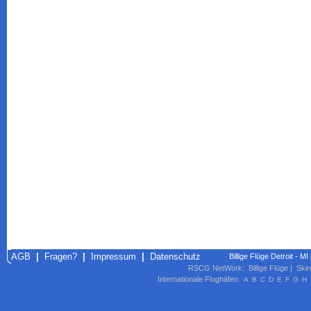
AGB
|
Fragen?
|
Impressum
|
Datenschutz
Billige Flüge Detroit - M
RSCG NetWork
:
Billige Flüge
|
Skir
Internationale Flughäfen
A
B
C
D
E
F
G
H