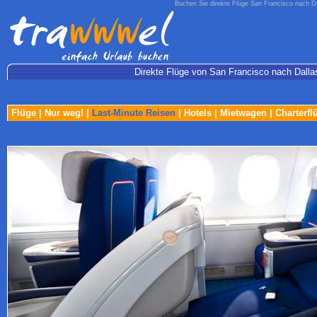
Buchen Sie direkte Flüge San Francisco nach Da
Direkte Flüge von San Francisco nach Dallas/
Flüge
|
Nur weg!
|
Last-Minute Reisen
|
Hotels
|
Mietwagen
|
Charterfl