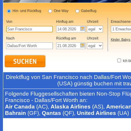
Hin- und Rückflug
One Way
Gabelflug
Von
Hinflug am
Uhrzeit
Erwachsene
Nach
Rückflug am
Uhrzeit
Kinder, Babys
Ich b
Direktflug von San Francisco nach Dallas/Fort W
(USA) günstig buchen mit tr
Folgende Fluggesellschaften bieten Non-Stop Flü
Francisco - Dallas/Fort Worth an:
Air Canada
(AC),
Alaska Airlines
(AS),
American
Bahrain
(GF),
Qantas
(QF),
United Airlines
(UA)