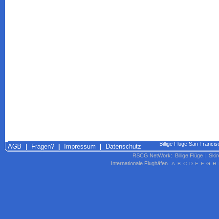
Billige Flüge San Francisc
AGB
|
Fragen?
|
Impressum
|
Datenschutz
RSCG NetWork
:
Billige Flüge
|
Skir
Internationale Flughäfen
A
B
C
D
E
F
G
H