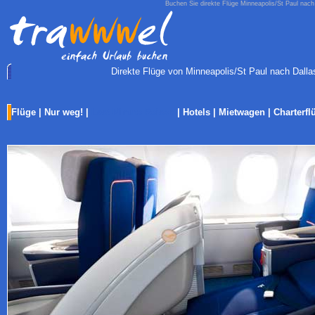
Buchen Sie direkte Flüge Minneapolis/St Paul nach
Direkte Flüge von Minneapolis/St Paul nach Dallas
Flüge
|
Nur weg!
|
Last-Minute Reisen
|
Hotels
|
Mietwagen
|
Charterfl