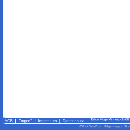
Billige Flüge Minneapolis/St
AGB
|
Fragen?
|
Impressum
|
Datenschutz
RSCG NetWork
:
Billige Flüge
|
Skir