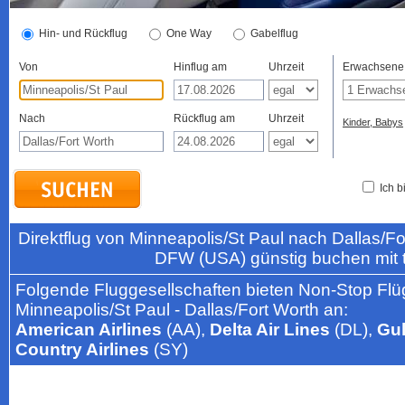
Hin- und Rückflug
One Way
Gabelflug
Von
Hinflug am
Uhrzeit
Erwachsene
Nach
Rückflug am
Uhrzeit
Kinder, Babys
Ich b
Direktflug von Minneapolis/St Paul nach Dallas/F
DFW (USA) günstig buchen mit 
Folgende Fluggesellschaften bieten Non-Stop Flü
Minneapolis/St Paul - Dallas/Fort Worth an:
American Airlines
(AA),
Delta Air Lines
(DL),
Gul
Country Airlines
(SY)