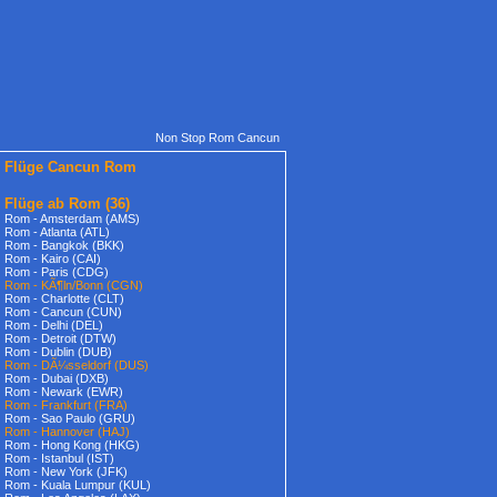
Non Stop Rom Cancun
Flüge Cancun Rom
Flüge ab Rom
(36)
Rom - Amsterdam (AMS)
Rom - Atlanta (ATL)
Rom - Bangkok (BKK)
Rom - Kairo (CAI)
Rom - Paris (CDG)
Rom - KÃ¶ln/Bonn (CGN)
Rom - Charlotte (CLT)
Rom - Cancun (CUN)
Rom - Delhi (DEL)
Rom - Detroit (DTW)
Rom - Dublin (DUB)
Rom - DÃ¼sseldorf (DUS)
Rom - Dubai (DXB)
Rom - Newark (EWR)
Rom - Frankfurt (FRA)
Rom - Sao Paulo (GRU)
Rom - Hannover (HAJ)
Rom - Hong Kong (HKG)
Rom - Istanbul (IST)
Rom - New York (JFK)
Rom - Kuala Lumpur (KUL)