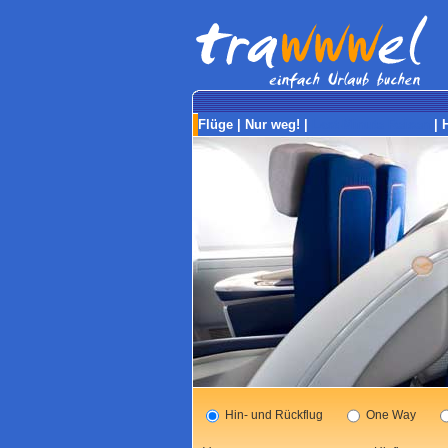
Flüge
|
Nur weg!
|
Last-Minute Reisen
|
Hin- und Rückflug
One Way