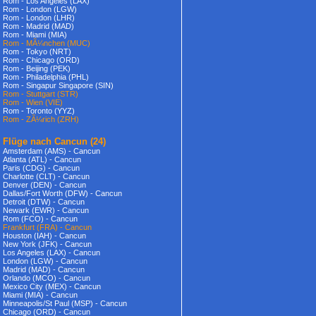
Rom - Los Angeles (LAX)
Rom - London (LGW)
Rom - London (LHR)
Rom - Madrid (MAD)
Rom - Miami (MIA)
Rom - MÃ¼nchen (MUC)
Rom - Tokyo (NRT)
Rom - Chicago (ORD)
Rom - Beijing (PEK)
Rom - Philadelphia (PHL)
Rom - Singapur Singapore (SIN)
Rom - Stuttgart (STR)
Rom - Wien (VIE)
Rom - Toronto (YYZ)
Rom - ZÃ¼rich (ZRH)
Flüge nach Cancun
(24)
Amsterdam (AMS) - Cancun
Atlanta (ATL) - Cancun
Paris (CDG) - Cancun
Charlotte (CLT) - Cancun
Denver (DEN) - Cancun
Dallas/Fort Worth (DFW) - Cancun
Detroit (DTW) - Cancun
Newark (EWR) - Cancun
Rom (FCO) - Cancun
Frankfurt (FRA) - Cancun
Houston (IAH) - Cancun
New York (JFK) - Cancun
Los Angeles (LAX) - Cancun
London (LGW) - Cancun
Madrid (MAD) - Cancun
Orlando (MCO) - Cancun
Mexico City (MEX) - Cancun
Miami (MIA) - Cancun
Minneapolis/St Paul (MSP) - Cancun
Chicago (ORD) - Cancun