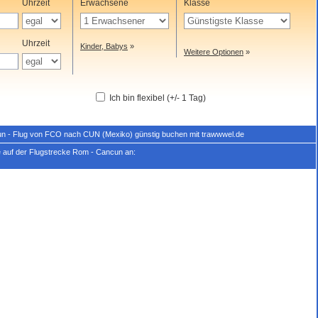
Uhrzeit
Erwachsene
Klasse
Uhrzeit
Kinder, Babys
»
Weitere Optionen
»
Ich bin flexibel (+/- 1 Tag)
n - Flug von FCO nach CUN (Mexiko) günstig buchen mit trawwwel.de
e auf der Flugstrecke Rom - Cancun an: