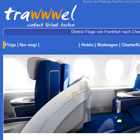
Buchen Sie Billigflüge Frankfurt nach Chenn
Direkte Flüge von Frankfurt nach Chen
Flüge
|
Nur weg!
|
Last-Minute Reisen
|
Hotels
|
Mietwagen
|
Charterfl