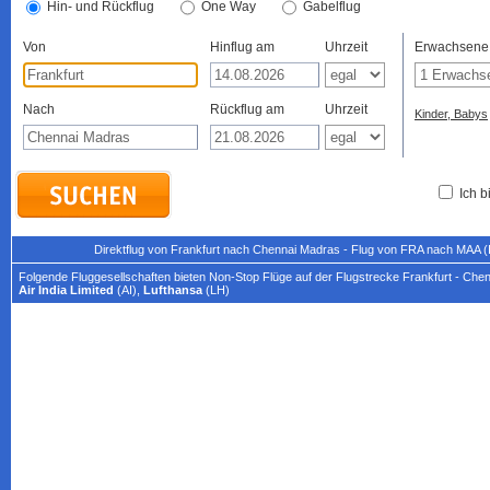
Hin- und Rückflug
One Way
Gabelflug
Von
Hinflug am
Uhrzeit
Erwachsene
Nach
Rückflug am
Uhrzeit
Kinder, Babys
Ich b
Direktflug von Frankfurt nach Chennai Madras - Flug von FRA nach MAA (I
Folgende Fluggesellschaften bieten Non-Stop Flüge auf der Flugstrecke Frankfurt - Che
Air India Limited
(AI),
Lufthansa
(LH)