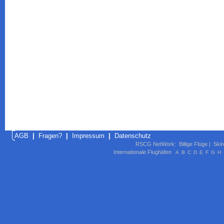
AGB
|
Fragen?
|
Impressum
|
Datenschutz
RSCG NetWork
:
Billige Flüge
|
Skir
Internationale Flughäfen
A
B
C
D
E
F
G
H